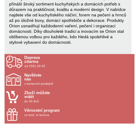
přináší široký sortiment kuchyňských a domácích potřeb s
důrazem na praktičnost, kvalitu a moderní design. V nabídce
najdete vše od kuchyňského náčiní, forem na pečení a hrnců
až po úložné boxy, domácí spotřebiče a dekorace. Produkty
Orion usnadňují každodenní vaření, pečení i organizaci
domácnosti. Díky dlouholeté tradici a inovacím se Orion stal
oblíbenou volbou pro každého, kdo hledá spolehlivé a
stylové vybavení do domácnosti.
Doprava
zdarma
od 2501.00 Kč
Navštivte
nás
v kamenné prodejně
Zboží můžete
vrátit
do 30 dnů
Věrnostní program
co bod, to koruna