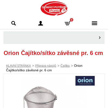
Domácí potřeby
0
Franta - Příbram
Orion Čajítko/sítko závěsné pr. 6 cm
>
>
>
Orion
HLAVNÍ STRÁNKA
Příprava nápojů
Čajítka
Čajítko/sítko závěsné pr. 6 cm