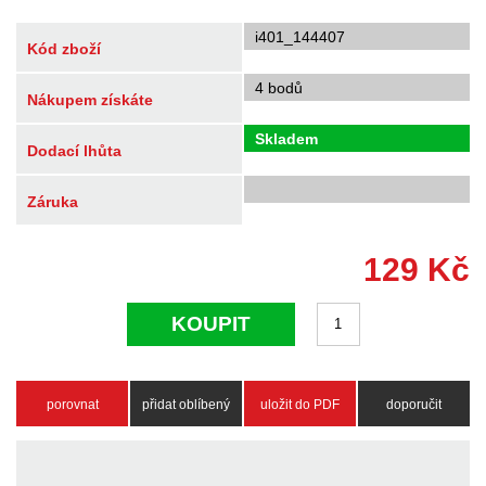
i401_144407
Kód zboží
4 bodů
Nákupem získáte
Skladem
Dodací lhůta
Záruka
129
Kč
KOUPIT
porovnat
přidat oblíbený
uložit do PDF
doporučit