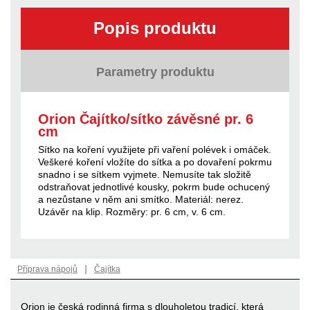
Popis produktu
Parametry produktu
Orion Čajítko/sítko závěsné pr. 6
cm
Sítko na koření využijete při vaření polévek i omáček.
Veškeré koření vložíte do sítka a po dovaření pokrmu
snadno i se sítkem vyjmete. Nemusíte tak složitě
odstraňovat jednotlivé kousky, pokrm bude ochucený
a nezůstane v něm ani smítko. Materiál: nerez.
Uzávěr na klip. Rozměry: pr. 6 cm, v. 6 cm.
|
Příprava nápojů
Čajítka
Orion je česká rodinná firma s dlouholetou tradicí, která