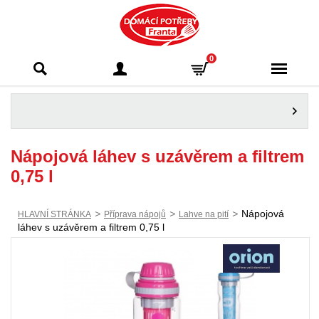
Domácí potřeby
0
Franta - Příbram
Nápojová láhev s uzávěrem a filtrem
0,75 l
>
>
>
Nápojová
HLAVNÍ STRÁNKA
Příprava nápojů
Lahve na pití
láhev s uzávěrem a filtrem 0,75 l