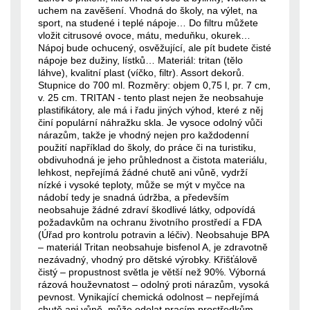
uchem na zavěšení. Vhodná do školy, na výlet, na
sport, na studené i teplé nápoje… Do filtru můžete
vložit citrusové ovoce, mátu, meduňku, okurek…
Nápoj bude ochucený, osvěžující, ale pít budete čisté
nápoje bez dužiny, lístků… Materiál: tritan (tělo
láhve), kvalitní plast (víčko, filtr). Assort dekorů.
Stupnice do 700 ml. Rozměry: objem 0,75 l, pr. 7 cm,
v. 25 cm. TRITAN - tento plast nejen že neobsahuje
plastifikátory, ale má i řadu jiných výhod, které z něj
činí populární náhražku skla. Je vysoce odolný vůči
nárazům, takže je vhodný nejen pro každodenní
použití například do školy, do práce či na turistiku,
obdivuhodná je jeho průhlednost a čistota materiálu,
lehkost, nepřejímá žádné chutě ani vůně, vydrží
nízké i vysoké teploty, může se mýt v myčce na
nádobí tedy je snadná údržba, a především
neobsahuje žádné zdraví škodlivé látky, odpovídá
požadavkům na ochranu životního prostředí a FDA
(Úřad pro kontrolu potravin a léčiv). Neobsahuje BPA
– materiál Tritan neobsahuje bisfenol A, je zdravotně
nezávadný, vhodný pro dětské výrobky. Křišťálově
čistý – propustnost světla je větší než 90%. Výborná
rázová houževnatost – odolný proti nárazům, vysoká
pevnost. Vynikající chemická odolnost – nepřejímá
chutě ani vůně, může odolat pracím prostředkům,