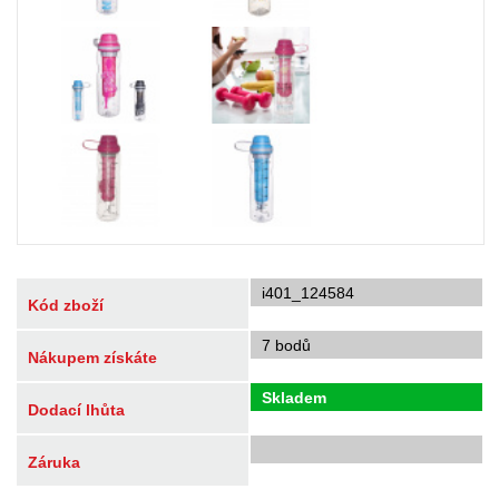
i401_124584
Kód zboží
7 bodů
Nákupem získáte
Skladem
Dodací lhůta
Záruka