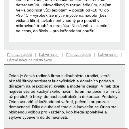
detergentům, uhlovodíkovým rozpouštědlům, olejům.
Velká odolnost vůči teplotám – použití od -10 °C do
+95 °C – výrobek lze mýt v myčce na nádobí (bez
víčka a filtru), avšak není vhodný pro použití v
mikrovlnné troubě a mrazáku. Nízká váha – ideální
na cesty, do školy – pro každodenní použití.
|
|
|
|
Příprava nápojů
Lahve na pití
Příprava nápojů
Lahve na pití
Dětské láhve na pití do školy
Orion je česká rodinná firma s dlouholetou tradicí, která
přináší široký sortiment kuchyňských a domácích potřeb s
důrazem na praktičnost, kvalitu a moderní design. V nabídce
najdete vše od kuchyňského náčiní, forem na pečení a hrnců
až po úložné boxy, domácí spotřebiče a dekorace. Produkty
Orion usnadňují každodenní vaření, pečení i organizaci
domácnosti. Díky dlouholeté tradici a inovacím se Orion stal
oblíbenou volbou pro každého, kdo hledá spolehlivé a
stylové vybavení do domácnosti.