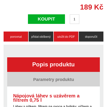
189
Kč
KOUPIT
porovnat
přidat oblíbený
uložit do PDF
doporučit
Popis produktu
Parametry produktu
Nápojová láhev s uzávěrem a
filtrem 0,75 l
Láhev s pítkem, filtrem na ovoce a bylinky, víčkem a