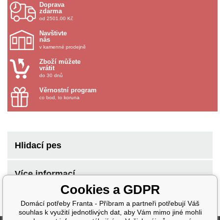
Doprava
zdarma
od 2501.00 Kč
Navštivte
nás
v kamenné prodejně
Zboží můžete
vrátit
do 30 dnů
Věrnostní program
co bod, to koruna
Hlidací pes
Více informací
Cookies a GDPR
Domácí potřeby Franta - Příbram a partneři potřebují Váš
souhlas k využití jednotlivých dat, aby Vám mimo jiné mohli