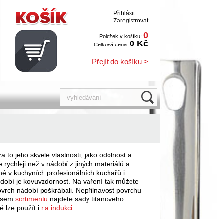
Přihlásit
Zaregistrovat
0
Položek v košíku:
0 Kč
Celková cena:
Přejít do košíku >
 to jeho skvělé vlastnosti, jako odolnost a
e rychleji než v nádobí z jiných materiálů a
é v kuchyních profesionálních kuchařů i
ádobí je kovuvzdornost. Na vaření tak můžete
povrch nádobí poškrábali. Nepřilnavost povrchu
našem
sortimentu
najdete sady titanového
é lze použít i
na indukci
.