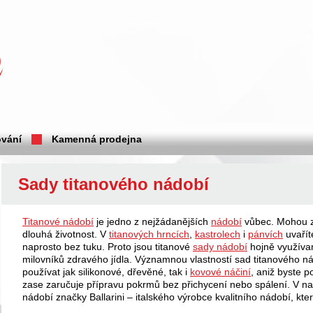
vání
Kamenná prodejna
Sady titanového nádobí
Titanové nádobí
je jedno z nejžádanějších
nádobí
vůbec. Mohou za
dlouhá životnost. V
titanových hrncích
,
kastrolech
i
pánvích
uvařít
naprosto bez tuku. Proto jsou titanové
sady nádobí
hojně využívan
milovníků zdravého jídla. Významnou vlastností sad titanového n
používat jak silikonové, dřevěné, tak i
kovové náčiní
, aniž byste 
zase zaručuje přípravu pokrmů bez přichycení nebo spálení. V 
nádobí značky Ballarini – italského výrobce kvalitního nádobí, kter