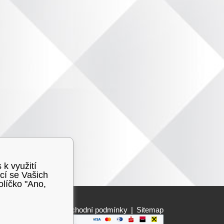
 k využití
cí se Vašich
olíčko "Ano,
Obchodní podmínky
|
Sitemap