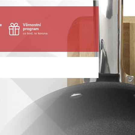
e
Věrnostní
program
co bod, to koruna