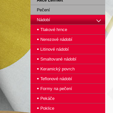
Akce Leifheit
Pečení
Nádobí
Tlakové hrnce
Nerezové nádobí
Litinové nádobí
Smaltované nádobí
Keramický povrch
Teflonové nádobí
Formy na pečení
Pekáče
Poklice