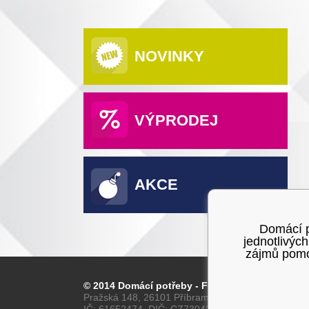
NOVINKY
VÝPRODEJ
AKCE
Domácí po
jednotlivýc
zájmů pomoc
© 2014 Domácí potřeby - Franta
Pražská 148, 26101 Příbram