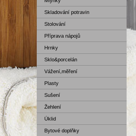
Mlýnky
Skladování potravin
Stolování
Příprava nápojů
Hrnky
Sklo&porcelán
Vážení,měření
Plasty
Sušení
Žehlení
Úklid
Bytové doplňky