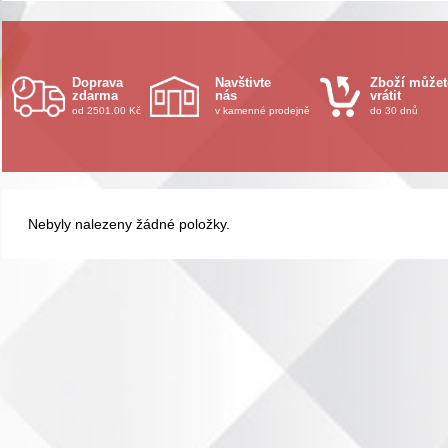
Doprava
Navštivte
Zboží můžet
zdarma
nás
vrátit
od 2501.00 Kč
v kamenné prodejně
do 30 dnů
Nebyly nalezeny žádné položky.