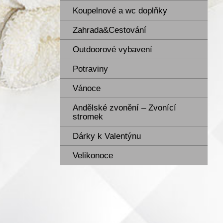
Koupelnové a wc doplňky
Zahrada&Cestování
Outdoorové vybavení
Potraviny
Vánoce
Andělské zvonění – Zvonící
stromek
Dárky k Valentýnu
Velikonoce