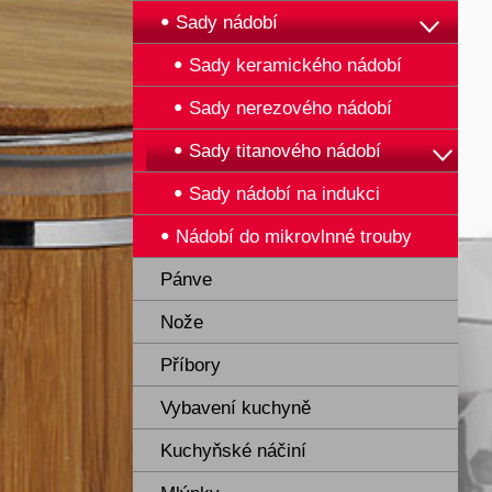
Sady nádobí
Sady keramického nádobí
Sady nerezového nádobí
Sady titanového nádobí
Sady nádobí na indukci
Nádobí do mikrovlnné trouby
Pánve
Nože
Příbory
Vybavení kuchyně
Kuchyňské náčiní