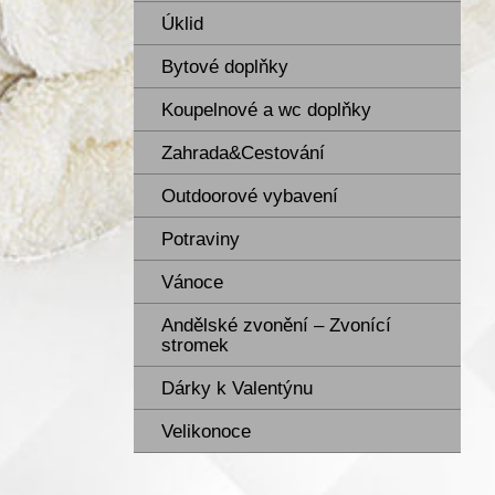
Úklid
Bytové doplňky
Koupelnové a wc doplňky
Zahrada&Cestování
Outdoorové vybavení
Potraviny
Vánoce
Andělské zvonění – Zvonící
stromek
Dárky k Valentýnu
Velikonoce