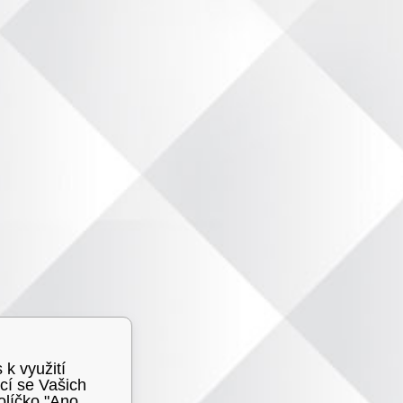
 k využití
cí se Vašich
olíčko "Ano,