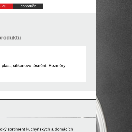
do PDF
doporučit
produktu
, plast, silikonové těsnění. Rozměry:
 široký sortiment kuchyňských a domácích