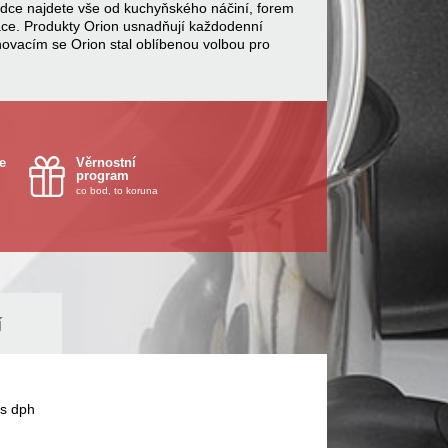
bídce najdete vše od kuchyňského náčiní, forem
ace. Produkty Orion usnadňují každodenní
inovacím se Orion stal oblíbenou volbou pro
e
Věrnostní
program
co bod, to koruna
í
s dph