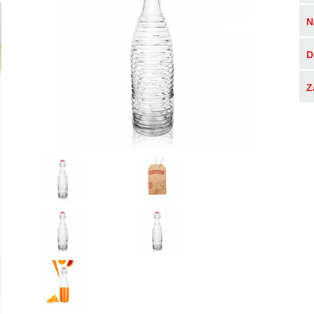
N
D
Z