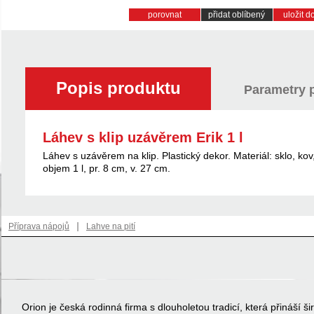
porovnat
přidat oblíbený
uložit 
Popis produktu
Parametry 
Láhev s klip uzávěrem Erik 1 l
Láhev s uzávěrem na klip. Plastický dekor. Materiál: sklo, kov
objem 1 l, pr. 8 cm, v. 27 cm.
|
Příprava nápojů
Lahve na pití
Orion je česká rodinná firma s dlouholetou tradicí, která přináší