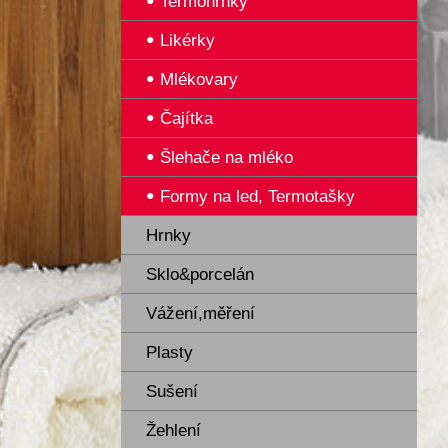
Termohrnky
Likérky
Mlékovary
Čajítka
Šlehače na mléko
Formy na led, Termotašky
Hrnky
Sklo&porcelán
Vážení,měření
Plasty
Sušení
Žehlení