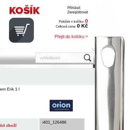
Přihlásit
Zaregistrovat
0
Položek v košíku:
0 Kč
Celková cena:
Přejít do košíku >
em Erik 1 l
i401_126486
ód zboží