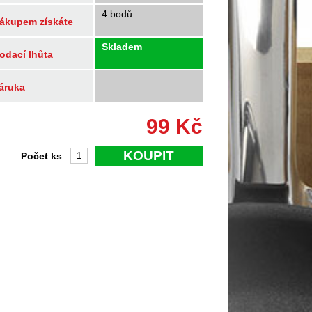
4 bodů
ákupem získáte
Skladem
odací lhůta
áruka
99
Kč
KOUPIT
Počet ks