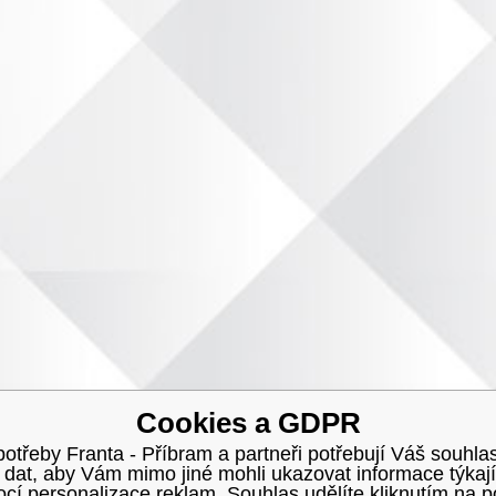
Cookies a GDPR
třeby Franta - Příbram a partneři potřebují Váš souhlas
h dat, aby Vám mimo jiné mohli ukazovat informace týkají
í personalizace reklam. Souhlas udělíte kliknutím na p