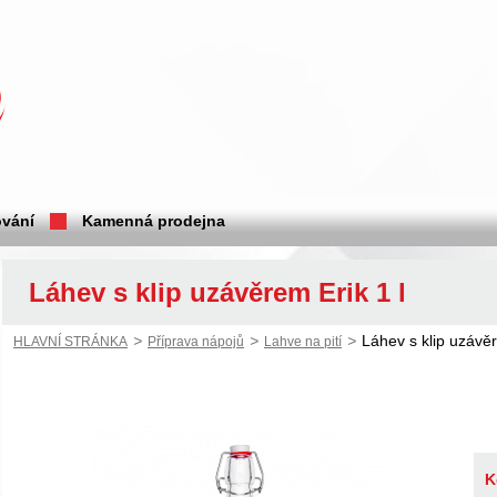
vání
Kamenná prodejna
Láhev s klip uzávěrem Erik 1 l
>
>
>
Láhev s klip uzávěr
HLAVNÍ STRÁNKA
Příprava nápojů
Lahve na pití
K