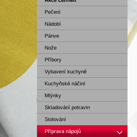
Akce Leifheit
Pečení
Nádobí
Pánve
Nože
Příbory
Vybavení kuchyně
Kuchyňské náčiní
Mlýnky
Skladování potravin
Stolování
Příprava nápojů