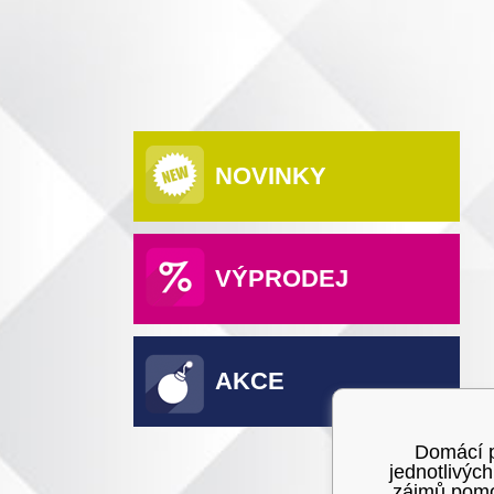
NOVINKY
VÝPRODEJ
AKCE
Domácí po
jednotlivýc
zájmů pomoc