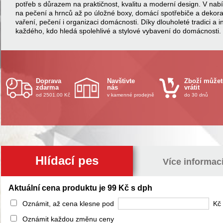
potřeb s důrazem na praktičnost, kvalitu a moderní design. V na
na pečení a hrnců až po úložné boxy, domácí spotřebiče a dekor
vaření, pečení i organizaci domácnosti. Díky dlouholeté tradici a 
každého, kdo hledá spolehlivé a stylové vybavení do domácnosti.
Doprava
Navštivte
Zboží můžet
zdarma
nás
vrátit
od 2501.00 Kč
v kamenné prodejně
do 30 dnů
Hlídací pes
Více informac
Aktuální cena produktu je 99 Kč s dph
Oznámit, až cena klesne pod
Kč 
Oznámit každou změnu ceny