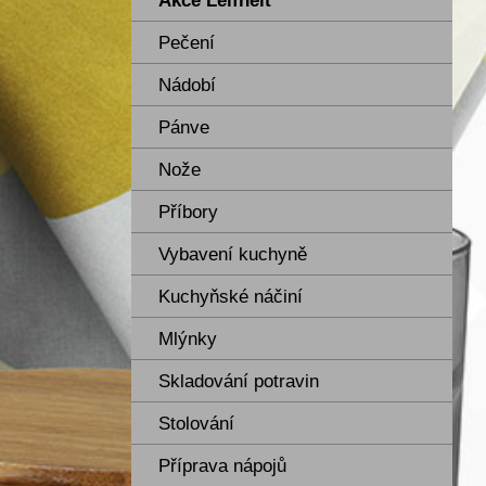
Akce Leifheit
Pečení
Nádobí
Pánve
Nože
Příbory
Vybavení kuchyně
Kuchyňské náčiní
Mlýnky
Skladování potravin
Stolování
Příprava nápojů