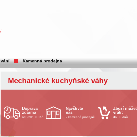
vání
Kamenná prodejna
Mechanické kuchyňské váhy
Doprava
Navštivte
Zboží můžet
zdarma
nás
vrátit
od 2501.00 Kč
v kamenné prodejně
do 30 dnů