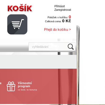
Přihlásit
Zaregistrovat
0
Položek v košíku:
0 Kč
Celková cena:
Přejít do košíku >
e
Věrnostní
program
co bod, to koruna