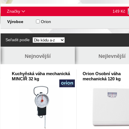
Značky
149
Kč
Výrobce
Orion
Seřadit podle
Nejnovější
Nejlevnější
Kuchyňská váha mechanická
Orion Osobní váha
MINCÍŘ 32 kg
mechanická 120 kg