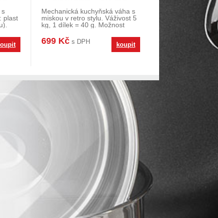
 s
Mechanická kuchyňská váha s
 plast
miskou v retro stylu. Váživost 5
u).
kg, 1 dílek = 40 g. Možnost
úpravy přes
699 Kč
s DPH
oupit
koupit