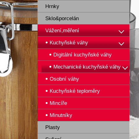
Hrnky
Sklo&porcelán
Vážení,měření
Kuchyňské váhy
Digitální kuchyňské váhy
Mechanické kuchyňské váhy
Osobní váhy
Kuchyňské teploměry
Mincíře
Minutníky
Plasty