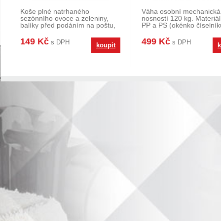
Koše plné natrhaného
Váha osobní mechanická
sezónního ovoce a zeleniny,
nosností 120 kg. Materiál:
balíky před podáním na poštu,
PP a PS (okénko číselník
zavazadla sbalená na
Seřízení váhy
149 Kč
499 Kč
s DPH
s DPH
koupit
k