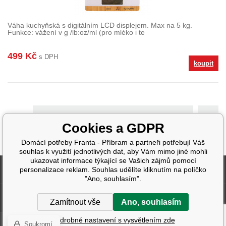
Váha kuchyňská s digitálním LCD displejem. Max na 5 kg.
Funkce: vážení v g /lb:oz/ml (pro mléko i te
499 Kč
s DPH
koupit
>
Cookies a GDPR
Domácí potřeby Franta - Příbram a partneři potřebují Váš
souhlas k využití jednotlivých dat, aby Vám mimo jiné mohli
ukazovat informace týkající se Vašich zájmů pomocí
Fakturační údaje
personalizace reklam. Souhlas udělíte kliknutím na políčko
"Ano, souhlasím".
Další informace
Zamítnout vše
Ano, souhlasím
Podrobné nastavení s vysvětlením zde
Soukromí
Tvorba a pronájem eshopů
BINARGON.cz
| Design:
Smartim.cz