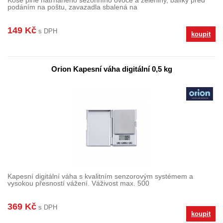
Koše plné natrhaného sezónního ovoce a zeleniny, balíky před
podáním na poštu, zavazadla sbalená na
149 Kč
s DPH
koupit
Orion Kapesní váha digitální 0,5 kg
Kapesní digitální váha s kvalitním senzorovým systémem a
vysokou přesností vážení. Váživost max. 500
369 Kč
s DPH
koupit