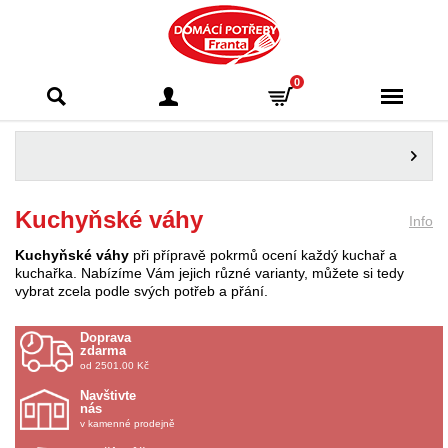
Domácí potřeby
0
Franta - Příbram
Kuchyňské váhy
Info
Kuchyňské váhy
při přípravě pokrmů ocení každý kuchař a
kuchařka. Nabízíme Vám jejich různé varianty, můžete si tedy
vybrat zcela podle svých potřeb a přání.
Doprava
zdarma
od 2501.00 Kč
Navštivte
nás
v kamenné prodejně