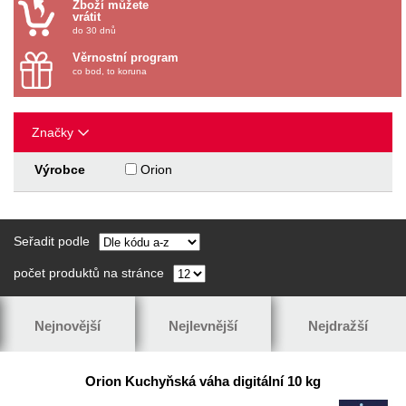
Zboží můžete
vrátit
do 30 dnů
Věrnostní program
co bod, to koruna
Značky
Výrobce
Orion
Seřadit podle
počet produktů na stránce
Nejnovější
Nejlevnější
Nejdražší
Orion Kuchyňská váha digitální 10 kg