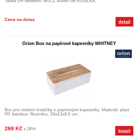
Taška UH reklamní SK/CZ 40x66 cm KOŠILKA
Cena na dotaz
detail
Orion Box na papírové kapesníky WHITNEY
Box pro uložení krabičky s papírovými kapesníky. Materiál: plast
PP, bambus. Rozměry: 26x13x8,5 cm.
269 Kč
s DPH
koupit