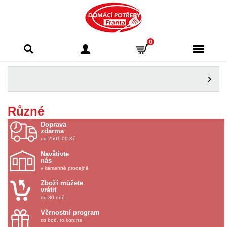
Domácí potřeby
0
Franta - Příbram
Různé
Doprava
zdarma
od 2501.00 Kč
Navštivte
nás
v kamenné prodejně
Zboží můžete
vrátit
do 30 dnů
Věrnostní program
co bod, to koruna