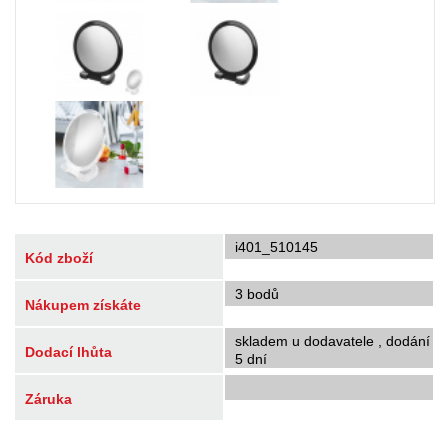
i401_510145
Kód zboží
3 bodů
Nákupem získáte
skladem u dodavatele , dodání
Dodací lhůta
5 dní
Záruka