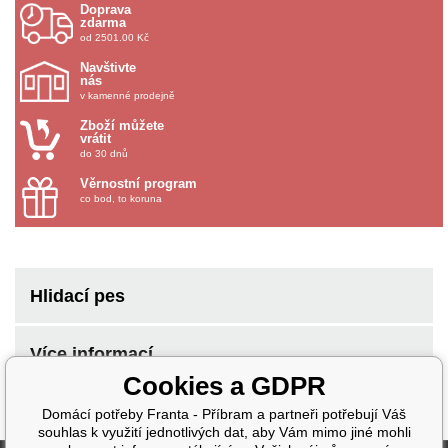
Doprava
zdarma
od 2501.00 Kč
Navštivte
nás
v kamenné prodejně
Zboží můžete
vrátit
do 30 dnů
Věrnostní program
co bod, to koruna
Hlidací pes
Více informací
Cookies a GDPR
Domácí potřeby Franta - Příbram a partneři potřebují Váš
souhlas k využití jednotlivých dat, aby Vám mimo jiné mohli