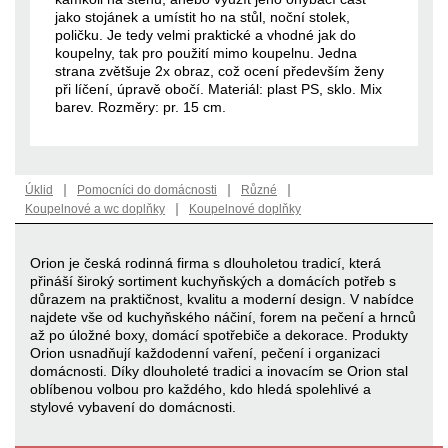
jako stojánek a umístit ho na stůl, noční stolek,
poličku. Je tedy velmi praktické a vhodné jak do
koupelny, tak pro použití mimo koupelnu. Jedna
strana zvětšuje 2x obraz, což ocení především ženy
při líčení, úpravě obočí. Materiál: plast PS, sklo. Mix
barev. Rozměry: pr. 15 cm.
|
|
|
Úklid
Pomocníci do domácnosti
Různé
|
Koupelnové a wc doplňky
Koupelnové doplňky
Orion je česká rodinná firma s dlouholetou tradicí, která
přináší široký sortiment kuchyňských a domácích potřeb s
důrazem na praktičnost, kvalitu a moderní design. V nabídce
najdete vše od kuchyňského náčiní, forem na pečení a hrnců
až po úložné boxy, domácí spotřebiče a dekorace. Produkty
Orion usnadňují každodenní vaření, pečení i organizaci
domácnosti. Díky dlouholeté tradici a inovacím se Orion stal
oblíbenou volbou pro každého, kdo hledá spolehlivé a
stylové vybavení do domácnosti.