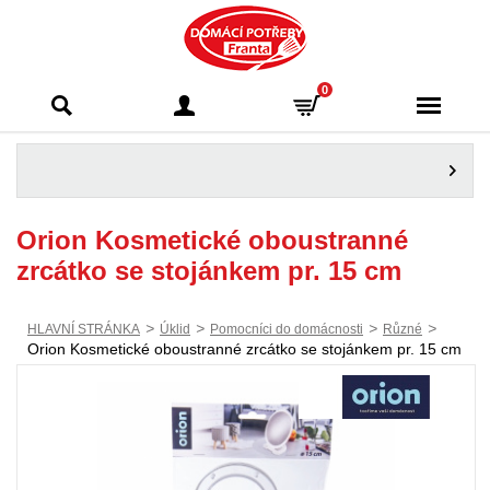
Domácí potřeby
0
Franta - Příbram
Orion Kosmetické oboustranné
zrcátko se stojánkem pr. 15 cm
>
>
>
>
HLAVNÍ STRÁNKA
Úklid
Pomocníci do domácnosti
Různé
Orion Kosmetické oboustranné zrcátko se stojánkem pr. 15 cm