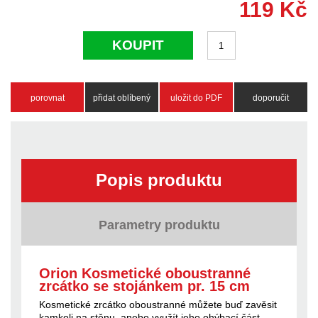
119
Kč
KOUPIT
porovnat
přidat oblíbený
uložit do PDF
doporučit
Popis produktu
Parametry produktu
Orion Kosmetické oboustranné
zrcátko se stojánkem pr. 15 cm
Kosmetické zrcátko oboustranné můžete buď zavěsit
kamkoli na stěnu, anebo využít jeho ohýbací část