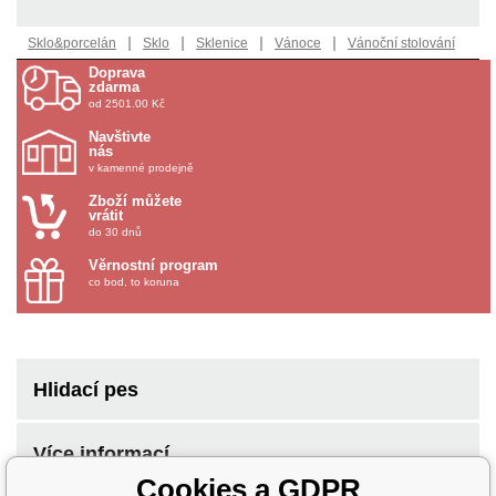
|
|
|
|
Sklo&porcelán
Sklo
Sklenice
Vánoce
Vánoční stolování
Doprava
zdarma
od 2501.00 Kč
Navštivte
nás
v kamenné prodejně
Zboží můžete
vrátit
do 30 dnů
Věrnostní program
co bod, to koruna
Hlidací pes
Více informací
Cookies a GDPR