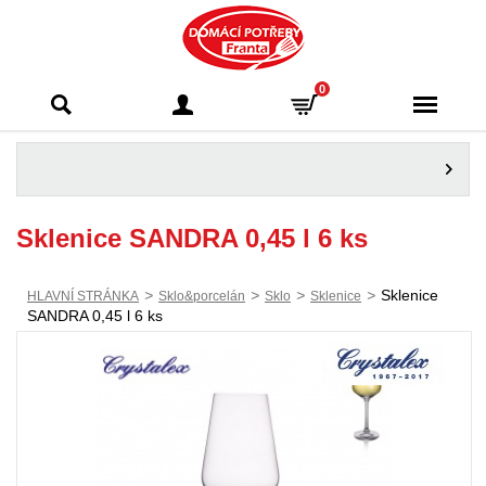
Domácí potřeby
0
Franta - Příbram
Sklenice SANDRA 0,45 l 6 ks
>
>
>
>
Sklenice
HLAVNÍ STRÁNKA
Sklo&porcelán
Sklo
Sklenice
SANDRA 0,45 l 6 ks