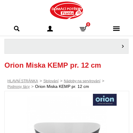
Domácí potřeby
0
Franta - Příbram
Orion Miska KEMP pr. 12 cm
>
>
>
HLAVNÍ STRÁNKA
Stolování
Nádoby na servírování
>
Orion Miska KEMP pr. 12 cm
Podnosy, tácy