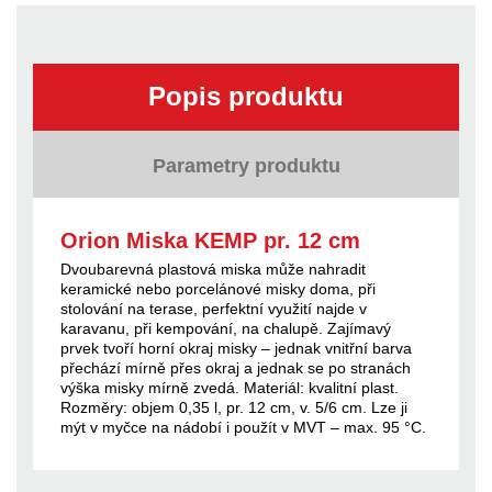
Popis produktu
Parametry produktu
Orion Miska KEMP pr. 12 cm
Dvoubarevná plastová miska může nahradit
keramické nebo porcelánové misky doma, při
stolování na terase, perfektní využití najde v
karavanu, při kempování, na chalupě. Zajímavý
prvek tvoří horní okraj misky – jednak vnitřní barva
přechází mírně přes okraj a jednak se po stranách
výška misky mírně zvedá. Materiál: kvalitní plast.
Rozměry: objem 0,35 l, pr. 12 cm, v. 5/6 cm. Lze ji
mýt v myčce na nádobí i použít v MVT – max. 95 °C.