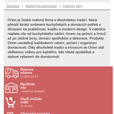
|
|
Stolování
Nádoby na servírování
Podnosy, tácy
Orion je česká rodinná firma s dlouholetou tradicí, která
přináší široký sortiment kuchyňských a domácích potřeb s
důrazem na praktičnost, kvalitu a moderní design. V nabídce
najdete vše od kuchyňského náčiní, forem na pečení a hrnců
až po úložné boxy, domácí spotřebiče a dekorace. Produkty
Orion usnadňují každodenní vaření, pečení i organizaci
domácnosti. Díky dlouholeté tradici a inovacím se Orion stal
oblíbenou volbou pro každého, kdo hledá spolehlivé a
stylové vybavení do domácnosti.
Doprava
zdarma
od 2501.00 Kč
Navštivte
nás
v kamenné prodejně
Zboží můžete
vrátit
do 30 dnů
Věrnostní program