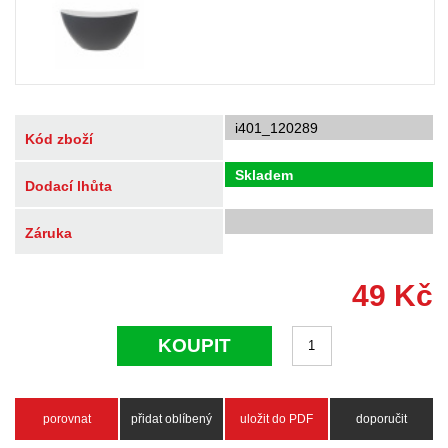
i401_120289
Kód zboží
Skladem
Dodací lhůta
Záruka
49
Kč
KOUPIT
porovnat
přidat oblíbený
uložit do PDF
doporučit