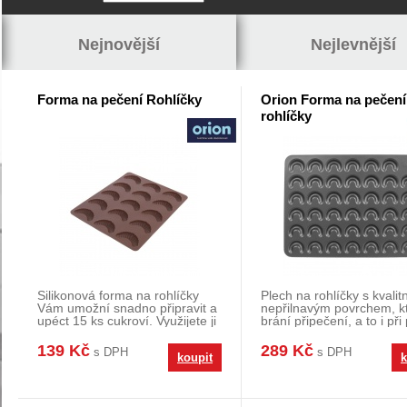
Nejnovější
Nejlevnější
Forma na pečení Rohlíčky
Orion Forma na pečení
rohlíčky
Silikonová forma na rohlíčky
Plech na rohlíčky s kvalit
Vám umožní snadno připravit a
nepřilnavým povrchem, k
upéct 15 ks cukroví. Využijete ji
brání připečení, a to i při 
ale i k
minimá
139 Kč
289 Kč
s DPH
s DPH
koupit
k