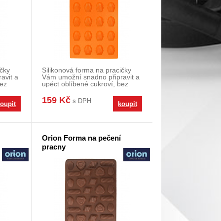
ičky
Silikonová forma na pracičky
avit a
Vám umožní snadno připravit a
bez
upéct oblíbené cukroví, bez
pracného vykl
159 Kč
s DPH
oupit
koupit
Orion Forma na pečení
pracny