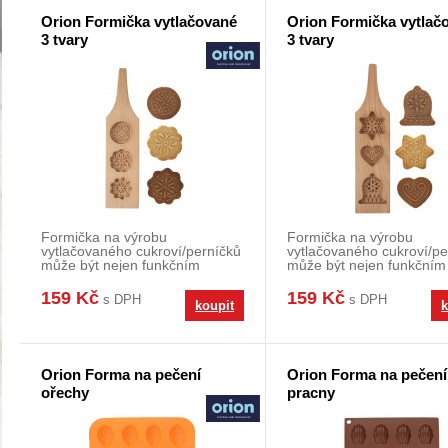
Orion Formička vytlačované
Orion Formička vytlač
3 tvary
3 tvary
Formička na výrobu
Formička na výrobu
vytlačovaného cukroví/perníčků
vytlačovaného cukroví/pe
může být nejen funkčním
může být nejen funkčním
pomocníkem, ale také dokon
pomocníkem, ale také d
159 Kč
159 Kč
s DPH
s DPH
koupit
k
Orion Forma na pečení
Orion Forma na pečení
ořechy
pracny