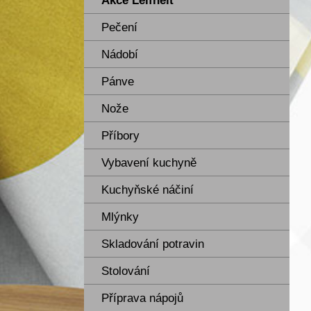
Akce Leifheit
Pečení
Nádobí
Pánve
Nože
Příbory
Vybavení kuchyně
Kuchyňské náčiní
Mlýnky
Skladování potravin
Stolování
Příprava nápojů