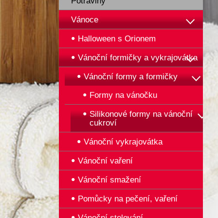
Potraviny
Vánoce
Halloween s Orionem
Vánoční formičky a vykrajovátka
Vánoční formy a formičky
Formy na vánočku
Silikonové formy na vánoční
cukroví
Vánoční vykrajovátka
Vánoční vaření
Vánoční smažení
Pomůcky na pečení, vaření
Vánoční stolování