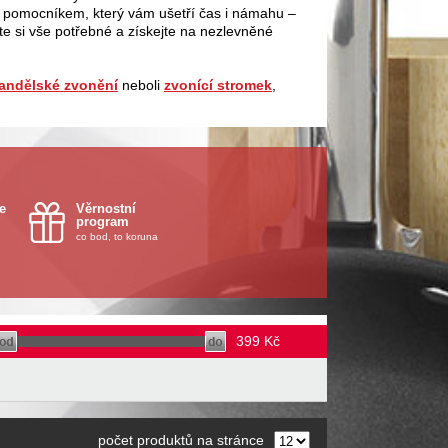
m pomocníkem, který vám ušetří čas i námahu –
te si vše potřebné a získejte na nezlevněné
andělské zvonění
neboli
zvonící stromek
,
e
Věrnostní
program
co bod, to koruna
399
Kč
počet produktů na stránce