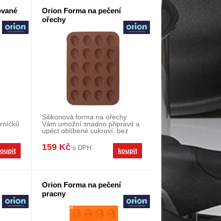
ované
Orion Forma na pečení
ořechy
Silikonová forma na ořechy
rníčků
Vám umožní snadno připravit a
upéct oblíbené cukroví, bez
okon
pracného vykláp
159 Kč
s DPH
oupit
koupit
Orion Forma na pečení
pracny