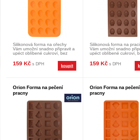
Silikonová forma na ořechy
Silikonová forma na prac
Vám umožní snadno připravit a
Vám umožní snadno připr
upéct oblíbené cukroví, bez
upéct oblíbené cukroví, 
pracného vykláp
pracného vykl
159 Kč
159 Kč
s DPH
s DPH
koupit
k
Orion Forma na pečení
Orion Forma na pečení
pracny
pracny