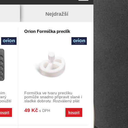
Nejdražší
Orion Formička preclík
ním
Formička ve tvaru preclíku
terý
pomůže snadno připravit slané i
použití
sladké dobroty. Rozválený plát
těsta o sí
49 Kč
s DPH
oupit
koupit