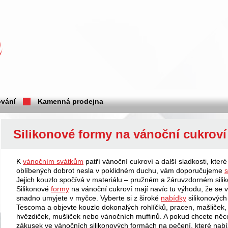
vání
Kamenná prodejna
Silikonové formy na vánoční cukroví
K
vánočním svátkům
patří vánoční cukroví a další sladkosti, kte
oblíbených dobrot nesla v poklidném duchu, vám doporučujeme
s
Jejich kouzlo spočívá v materiálu – pružném a žáruvzdorném sili
Silikonové
formy
na vánoční cukroví mají navíc tu výhodu, že se v n
snadno umyjete v myčce. Vyberte si z široké
nabídky
silikonových
Tescoma a objevte kouzlo dokonalých rohlíčků, pracen, mašliček,
hvězdiček, mušliček nebo vánočních muffinů. A pokud chcete něco
zákusek ve vánočních silikonových formách na pečení, které nabí