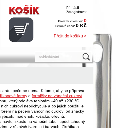
Přihlásit
Zaregistrovat
0
Položek v košíku:
0 Kč
Celková cena:
Přejít do košíku >
ré si rádi pečeme doma. K tomu, aby se příprava
ilikonové formy
a
formičky na vánoční cukroví
.
konu, který odolává teplotám –40 až +230 °C.
ich cukroví nepřichycuje a po jejich použití je
 forem na pečení vánočního cukroví od značky
 rybiček, madlenek, košíčků, ořechů,
 navíc, zkuste na vánoční tabuli upéct lahodný
zíme v různých tvarech i barvách. Zkrátka a