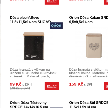
koupit
k
Dóza plech/dřevo
Orion Dóza Kakao SR
11,5x11,5x14 cm SUGAR
9,5x9,5x14 cm
MRAMOR
Dóza hranatá s víčkem na
Dóza hranatá s víčkem n
uložení cukru nebo cukrovinek,
uložení kakaa. Materiál: 
sušenek... Materiál: plech,
dřevěné víčko, silikonové
dřevěné víčko. R
těsnění. Rozměry:
99 Kč
159 Kč
s DPH
s DPH
koupit
k
149 Kč s DPH
Orion Dóza Těstoviny
Orion Dóza Sůl SRDC
SRDCE 14x14x16,5 cm
11,5x11,5x14 cm