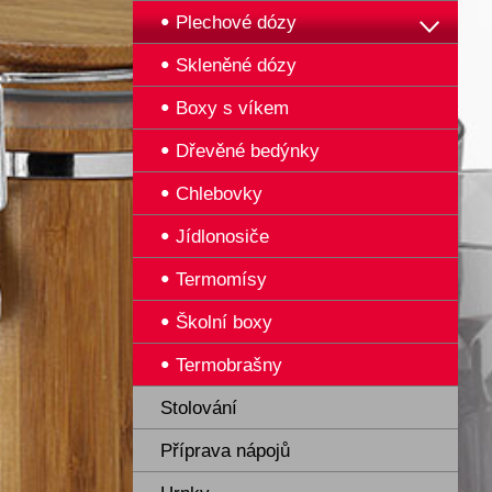
Plechové dózy
Skleněné dózy
Boxy s víkem
Dřevěné bedýnky
Chlebovky
Jídlonosiče
Termomísy
Školní boxy
Termobrašny
Stolování
Příprava nápojů