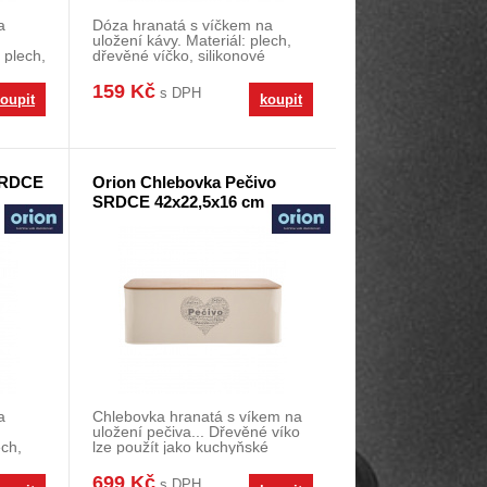
a
Dóza hranatá s víčkem na
uložení kávy. Materiál: plech,
 plech,
dřevěné víčko, silikonové
těsnění. Rozměry:
159 Kč
s DPH
oupit
koupit
SRDCE
Orion Chlebovka Pečivo
SRDCE 42x22,5x16 cm
a
Chlebovka hranatá s víkem na
uložení pečiva... Dřevěné víko
ech,
lze použít jako kuchyňské
prkénko na krá
699 Kč
s DPH