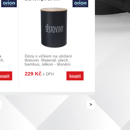
a
Dóza s víčkem na uložení
ch,
těstovin. Materiál: plech,
bambus, silikon - těsnění.
Rozměry: o. 2,3 l, pr
229 Kč
s DPH
oupit
koupit
>