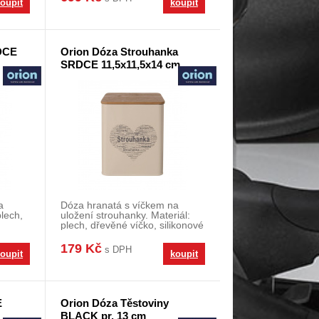
oupit
koupit
DCE
Orion Dóza Strouhanka
SRDCE 11,5x11,5x14 cm
a
Dóza hranatá s víčkem na
plech,
uložení strouhanky. Materiál:
plech, dřevěné víčko, silikonové
těsnění. Roz
179 Kč
s DPH
oupit
koupit
E
Orion Dóza Těstoviny
BLACK pr. 13 cm