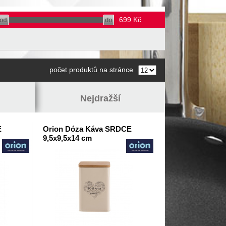
699
Kč
počet produktů na stránce
Nejdražší
E
Orion Dóza Káva SRDCE
9,5x9,5x14 cm