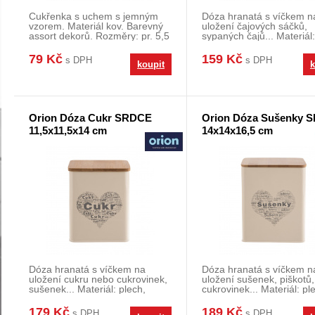
Cukřenka s uchem s jemným
Dóza hranatá s víčkem n
vzorem. Materiál kov. Barevný
uložení čajových sáčků,
assort dekorů. Rozměry: pr. 5,5
sypaných čajů... Materiál:
cm, v. 8 cm.
dřevěné víčko, si
79 Kč
159 Kč
s DPH
s DPH
koupit
k
Orion Dóza Cukr SRDCE
Orion Dóza Sušenky 
11,5x11,5x14 cm
14x14x16,5 cm
Dóza hranatá s víčkem na
Dóza hranatá s víčkem n
uložení cukru nebo cukrovinek,
uložení sušenek, piškotů,
sušenek... Materiál: plech,
cukrovinek... Materiál: pl
dřevěné víčko, s
dřevěné víčko, sil
179 Kč
189 Kč
s DPH
s DPH