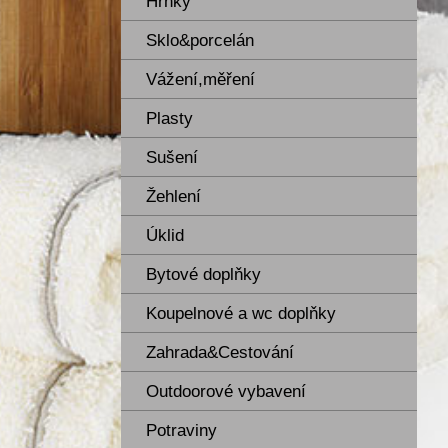
Hrnky
Sklo&porcelán
Vážení,měření
Plasty
Sušení
Žehlení
Úklid
Bytové doplňky
Koupelnové a wc doplňky
Zahrada&Cestování
Outdoorové vybavení
Potraviny