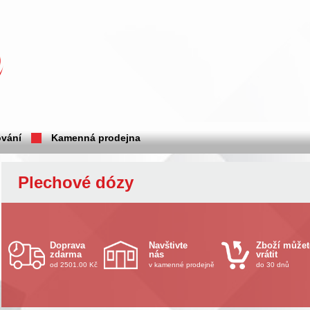
vání
Kamenná prodejna
Plechové dózy
Doprava
Navštivte
Zboží můžet
zdarma
nás
vrátit
od 2501.00 Kč
v kamenné prodejně
do 30 dnů