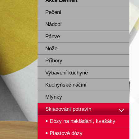
Akce Leifheit
Pečení
Nádobí
Pánve
Nože
Příbory
Vybavení kuchyně
Kuchyňské náčiní
Mlýnky
Skladování potravin
Dózy na nakládání, kvašáky
Plastové dózy