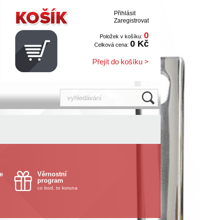
Přihlásit
Zaregistrovat
0
Položek v košíku:
0 Kč
Celková cena:
Přejít do košíku >
e
Věrnostní
program
co bod, to koruna