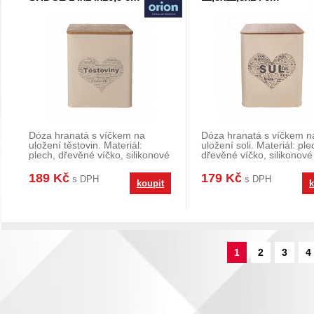
Dóza hranatá s víčkem na
Dóza hranatá s víčkem n
uložení těstovin. Materiál:
uložení soli. Materiál: ple
plech, dřevěné víčko, silikonové
dřevěné víčko, silikonové
těsnění. Rozmě
těsnění. Rozměry:
189 Kč
179 Kč
s DPH
s DPH
koupit
k
1
2
3
4