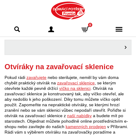
Domácí potřeby
0
Franta - Příbram
Otvíráky na zavařovací sklenice
Pokud rádi
zavařujete
nebo sterilujete, neměl by vám doma
chybět praktický otvírák na
zavařovací sklenice
, se kterým
otevřete každé pevně držící
víčko na sklenici
. Otvírák na
zavařovací sklenice je konstruovaný tak, aby víčko otevřel, ale
aby nedošlo k jeho poškození. Díky tomu můžete víčko opět
použít. Zapomeňte na nepraktické otvíráky, se kterými hrozí
zranění nebo se vám sklenici vůbec nepodaří otevřít. Pořiďte si
otvírák na zavařovací sklenice z
naší nabídky
a budete mít po
starostech. Objednat můžete pohodlně online prostřednictvím e-
shopu nebo zavítejte do našich
kamenných prodejen
v Příbrami.
Rádi vám s výběrem otvíráku na zavařovačky poradíme a