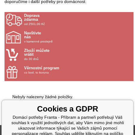
doporučíme i další potřeby pro domácnost.
Doprava
zdarma
od 2501.00 Kč
Navštivte
nás
v kamenné prodejně
Zboží můžete
vrátit
do 30 dnů
Věrnostní program
co bod, to koruna
Nebyly nalezeny žádné položky.
Cookies a GDPR
Domácí potřeby Franta - Příbram a partneři potřebují Váš
souhlas k využití jednotlivých dat, aby Vám mimo jiné mohli
ukazovat informace týkající se Vašich zájmů pomocí
Fakturační údaje
personalizace reklam. Souhlas udělíte kliknutím na políčko