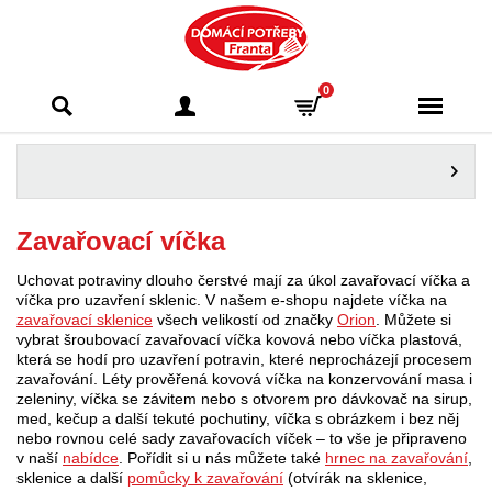
Domácí potřeby
0
Franta - Příbram
Zavařovací víčka
Uchovat potraviny dlouho čerstvé mají za úkol zavařovací víčka a
víčka pro uzavření sklenic. V našem e-shopu najdete víčka na
zavařovací sklenice
všech velikostí od značky
Orion
. Můžete si
vybrat šroubovací zavařovací víčka kovová nebo víčka plastová,
která se hodí pro uzavření potravin, které neprocházejí procesem
zavařování. Léty prověřená kovová víčka na konzervování masa i
zeleniny, víčka se závitem nebo s otvorem pro dávkovač na sirup,
med, kečup a další tekuté pochutiny, víčka s obrázkem i bez něj
nebo rovnou celé sady zavařovacích víček – to vše je připraveno
v naší
nabídce
. Pořídit si u nás můžete také
hrnec na zavařování
,
sklenice a další
pomůcky k zavařování
(otvírák na sklenice,