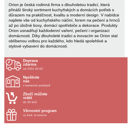
Orion je česká rodinná firma s dlouholetou tradicí, která
přináší široký sortiment kuchyňských a domácích potřeb s
důrazem na praktičnost, kvalitu a moderní design. V nabídce
najdete vše od kuchyňského náčiní, forem na pečení a hrnců
až po úložné boxy, domácí spotřebiče a dekorace. Produkty
Orion usnadňují každodenní vaření, pečení i organizaci
domácnosti. Díky dlouholeté tradici a inovacím se Orion stal
oblíbenou volbou pro každého, kdo hledá spolehlivé a
stylové vybavení do domácnosti.
Doprava
zdarma
od 2501.00 Kč
Navštivte
nás
v kamenné prodejně
Zboží můžete
vrátit
do 30 dnů
Věrnostní program
co bod, to koruna