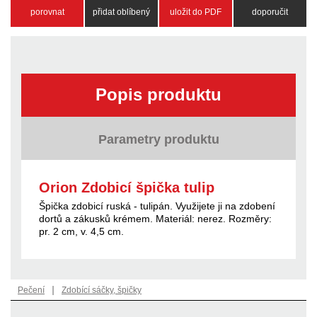
porovnat
přidat oblíbený
uložit do PDF
doporučit
Popis produktu
Parametry produktu
Orion Zdobicí špička tulip
Špička zdobicí ruská - tulipán. Využijete ji na zdobení
dortů a zákusků krémem. Materiál: nerez. Rozměry:
pr. 2 cm, v. 4,5 cm.
|
Pečení
Zdobící sáčky, špičky