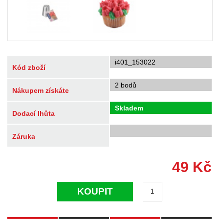
i401_153022
Kód zboží
2 bodů
Nákupem získáte
Skladem
Dodací lhůta
Záruka
49
Kč
KOUPIT