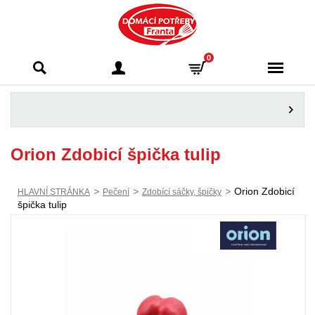
Domácí potřeby
0
Franta - Příbram
Orion Zdobicí špička tulip
>
>
>
Orion Zdobicí
HLAVNÍ STRÁNKA
Pečení
Zdobící sáčky, špičky
špička tulip