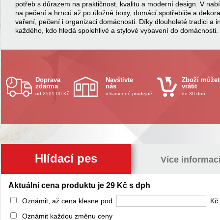
potřeb s důrazem na praktičnost, kvalitu a moderní design. V na
na pečení a hrnců až po úložné boxy, domácí spotřebiče a dekor
vaření, pečení i organizaci domácnosti. Díky dlouholeté tradici a 
každého, kdo hledá spolehlivé a stylové vybavení do domácnosti.
Doprava
Navštivte
Zboží můžet
zdarma
nás
vrátit
od 2501.00 Kč
v kamenné prodejně
do 30 dnů
Hlídací pes
Více informac
Aktuální cena produktu je 29 Kč s dph
Oznámit, až cena klesne pod
Kč 
Oznámit každou změnu ceny