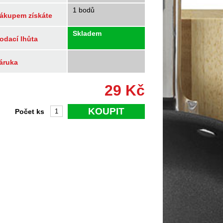
1 bodů
ákupem získáte
Skladem
odací lhůta
áruka
29
Kč
KOUPIT
Počet ks