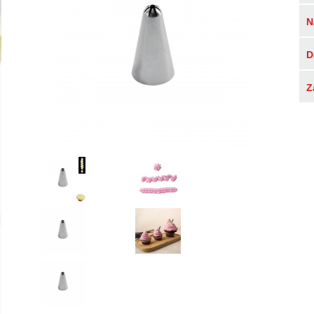
N
D
Z