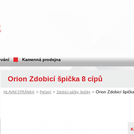
vání
Kamenná prodejna
Orion Zdobicí špička 8 cípů
>
>
>
Orion Zdobicí špičk
HLAVNÍ STRÁNKA
Pečení
Zdobící sáčky, špičky
K