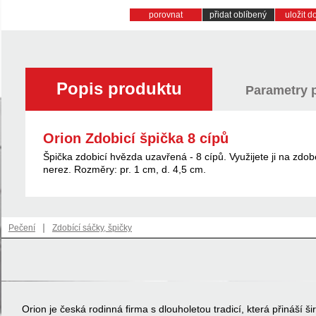
porovnat
přidat oblíbený
uložit 
Popis produktu
Parametry 
Orion Zdobicí špička 8 cípů
Špička zdobicí hvězda uzavřená - 8 cípů. Využijete ji na zdo
nerez. Rozměry: pr. 1 cm, d. 4,5 cm.
|
Pečení
Zdobící sáčky, špičky
Orion je česká rodinná firma s dlouholetou tradicí, která přináší