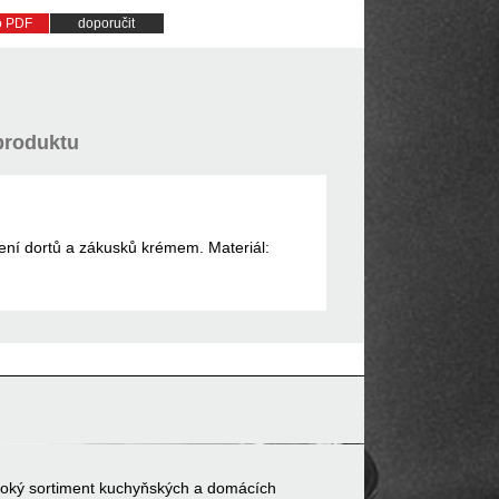
do PDF
doporučit
produktu
bení dortů a zákusků krémem. Materiál:
 široký sortiment kuchyňských a domácích