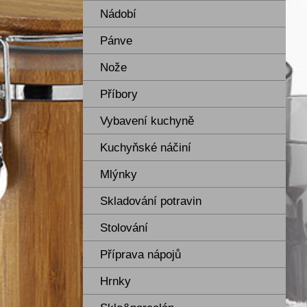
Nádobí
Pánve
Nože
Příbory
Vybavení kuchyně
Kuchyňské náčiní
Mlýnky
Skladování potravin
Stolování
Příprava nápojů
Hrnky