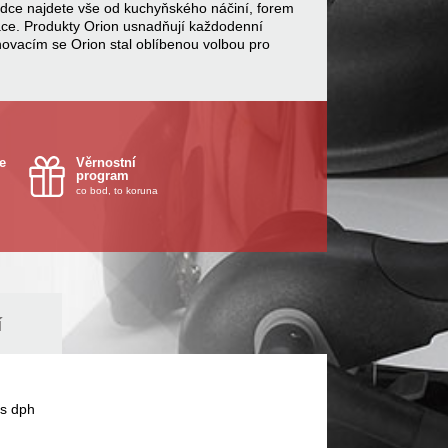
bídce najdete vše od kuchyňského náčiní, forem
ace. Produkty Orion usnadňují každodenní
inovacím se Orion stal oblíbenou volbou pro
e
Věrnostní
program
co bod, to koruna
í
s dph