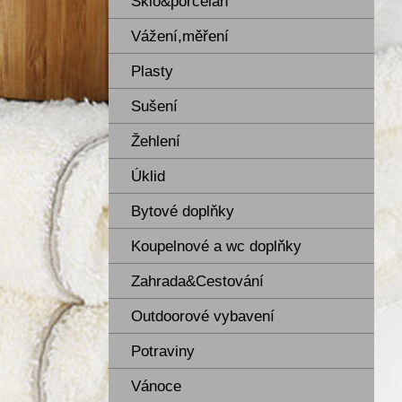
Sklo&porcelán
Vážení,měření
Plasty
Sušení
Žehlení
Úklid
Bytové doplňky
Koupelnové a wc doplňky
Zahrada&Cestování
Outdoorové vybavení
Potraviny
Vánoce