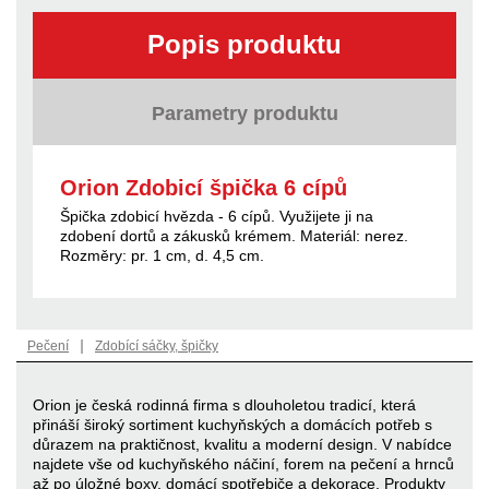
Popis produktu
Parametry produktu
Orion Zdobicí špička 6 cípů
Špička zdobicí hvězda - 6 cípů. Využijete ji na
zdobení dortů a zákusků krémem. Materiál: nerez.
Rozměry: pr. 1 cm, d. 4,5 cm.
|
Pečení
Zdobící sáčky, špičky
Orion je česká rodinná firma s dlouholetou tradicí, která
přináší široký sortiment kuchyňských a domácích potřeb s
důrazem na praktičnost, kvalitu a moderní design. V nabídce
najdete vše od kuchyňského náčiní, forem na pečení a hrnců
až po úložné boxy, domácí spotřebiče a dekorace. Produkty