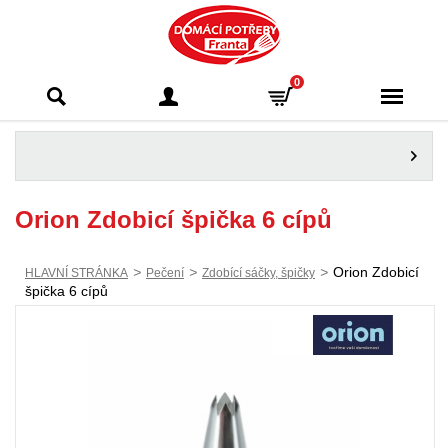
Domácí potřeby
0
Franta - Příbram
Orion Zdobicí špička 6 cípů
>
>
>
Orion Zdobicí
HLAVNÍ STRÁNKA
Pečení
Zdobící sáčky, špičky
špička 6 cípů