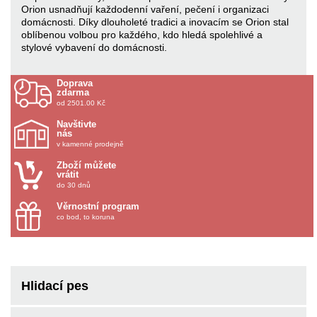
Orion usnadňují každodenní vaření, pečení i organizaci
domácnosti. Díky dlouholeté tradici a inovacím se Orion stal
oblíbenou volbou pro každého, kdo hledá spolehlivé a
stylové vybavení do domácnosti.
Doprava
zdarma
od 2501.00 Kč
Navštivte
nás
v kamenné prodejně
Zboží můžete
vrátit
do 30 dnů
Věrnostní program
co bod, to koruna
Hlidací pes