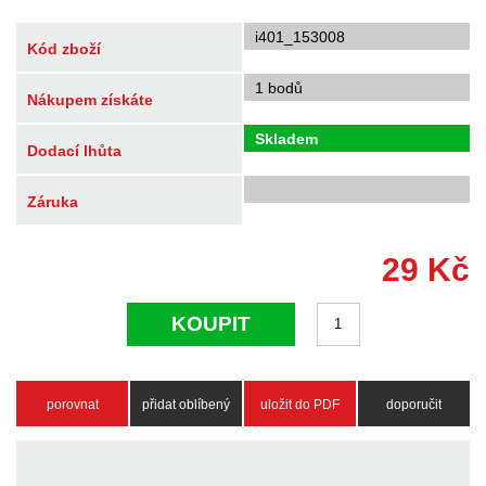
i401_153008
Kód zboží
1 bodů
Nákupem získáte
Skladem
Dodací lhůta
Záruka
29
Kč
KOUPIT
porovnat
přidat oblíbený
uložit do PDF
doporučit