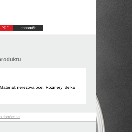
do PDF
doporučit
produktu
. Materiál: nerezová ocel. Rozměry: délka
ro domácnost