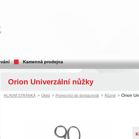
vání
Kamenná prodejna
Orion Univerzální nůžky
>
>
>
>
Orion Un
HLAVNÍ STRÁNKA
Úklid
Pomocníci do domácnosti
Různé
K