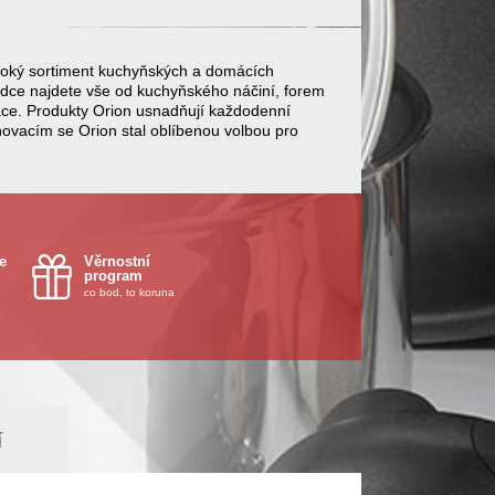
 široký sortiment kuchyňských a domácích
bídce najdete vše od kuchyňského náčiní, forem
ace. Produkty Orion usnadňují každodenní
inovacím se Orion stal oblíbenou volbou pro
e
Věrnostní
program
co bod, to koruna
í