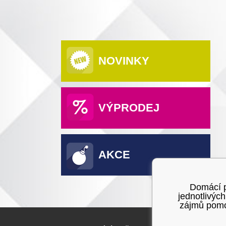
NOVINKY
VÝPRODEJ
AKCE
Domácí po
jednotlivýc
zájmů pomoc