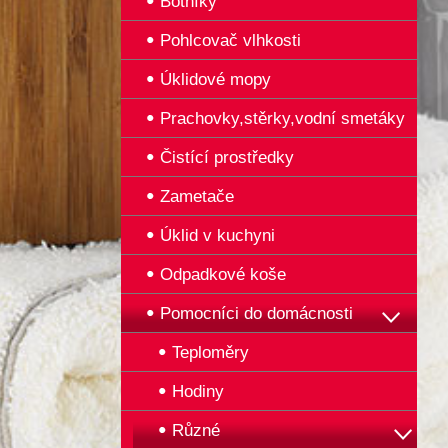
Botníky
Pohlcovač vlhkosti
Úklidové mopy
Prachovky,stěrky,vodní smetáky
Čistící prostředky
Zametače
Úklid v kuchyni
Odpadkové koše
Pomocníci do domácnosti
Teploměry
Hodiny
Různé