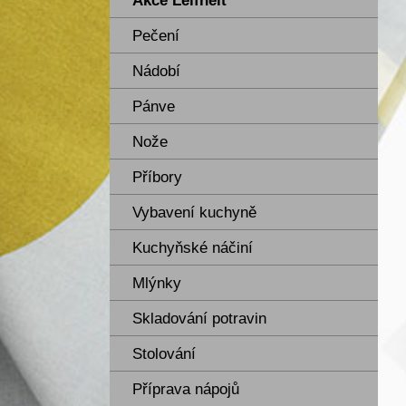
Akce Leifheit
Pečení
Nádobí
Pánve
Nože
Příbory
Vybavení kuchyně
Kuchyňské náčiní
Mlýnky
Skladování potravin
Stolování
Příprava nápojů