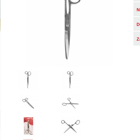
N
D
Z