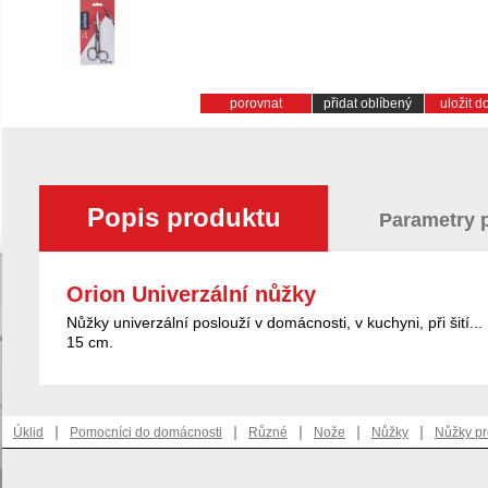
porovnat
přidat oblíbený
uložit 
Popis produktu
Parametry 
Orion Univerzální nůžky
Nůžky univerzální poslouží v domácnosti, v kuchyni, při šití..
15 cm.
|
|
|
|
|
Úklid
Pomocníci do domácnosti
Různé
Nože
Nůžky
Nůžky p