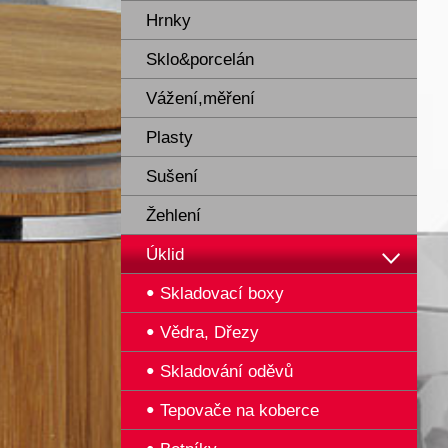
Hrnky
Sklo&porcelán
Vážení,měření
Plasty
Sušení
Žehlení
Úklid
Skladovací boxy
Vědra, Dřezy
Skladování oděvů
Tepovače na koberce