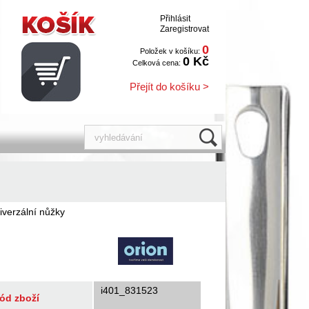
Přihlásit
Zaregistrovat
0
Položek v košíku:
0 Kč
Celková cena:
Přejít do košíku >
iverzální nůžky
i401_831523
ód zboží