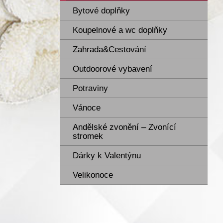
Bytové doplňky
Koupelnové a wc doplňky
Zahrada&Cestování
Outdoorové vybavení
Potraviny
Vánoce
Andělské zvonění – Zvonící
stromek
Dárky k Valentýnu
Velikonoce