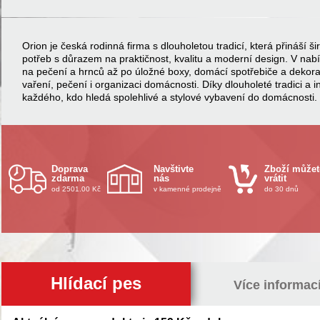
Orion je česká rodinná firma s dlouholetou tradicí, která přináší
potřeb s důrazem na praktičnost, kvalitu a moderní design. V na
na pečení a hrnců až po úložné boxy, domácí spotřebiče a dekor
vaření, pečení i organizaci domácnosti. Díky dlouholeté tradici a 
každého, kdo hledá spolehlivé a stylové vybavení do domácnosti.
Doprava
Navštivte
Zboží můžet
zdarma
nás
vrátit
od 2501.00 Kč
v kamenné prodejně
do 30 dnů
Hlídací pes
Více informac