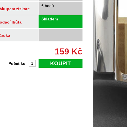
6 bodů
ákupem získáte
Skladem
odací lhůta
áruka
159
Kč
KOUPIT
Počet ks