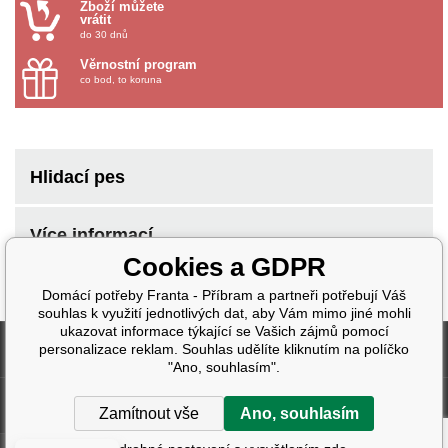
Zboží můžete
vrátit
do 30 dnů
Věrnostní program
co bod, to koruna
Hlidací pes
Více informací
Cookies a GDPR
Domácí potřeby Franta - Příbram a partneři potřebují Váš
souhlas k využití jednotlivých dat, aby Vám mimo jiné mohli
ukazovat informace týkající se Vašich zájmů pomocí
Fakturační údaje
personalizace reklam. Souhlas udělíte kliknutím na políčko
"Ano, souhlasím".
Další informace
Zamítnout vše
Ano, souhlasím