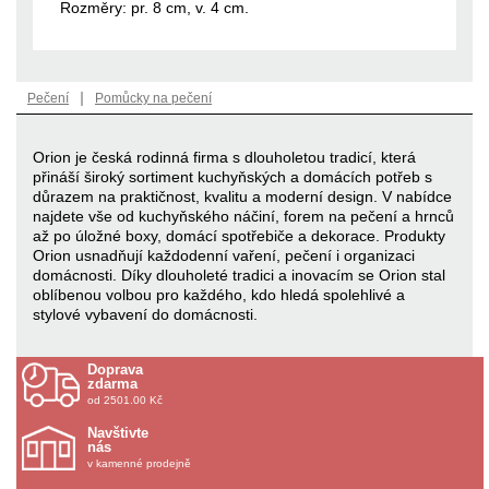
Rozměry: pr. 8 cm, v. 4 cm.
|
Pečení
Pomůcky na pečení
Orion je česká rodinná firma s dlouholetou tradicí, která
přináší široký sortiment kuchyňských a domácích potřeb s
důrazem na praktičnost, kvalitu a moderní design. V nabídce
najdete vše od kuchyňského náčiní, forem na pečení a hrnců
až po úložné boxy, domácí spotřebiče a dekorace. Produkty
Orion usnadňují každodenní vaření, pečení i organizaci
domácnosti. Díky dlouholeté tradici a inovacím se Orion stal
oblíbenou volbou pro každého, kdo hledá spolehlivé a
stylové vybavení do domácnosti.
Doprava
zdarma
od 2501.00 Kč
Navštivte
nás
v kamenné prodejně