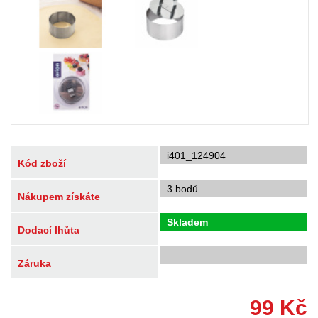
i401_124904
Kód zboží
3 bodů
Nákupem získáte
Skladem
Dodací lhůta
Záruka
99
Kč