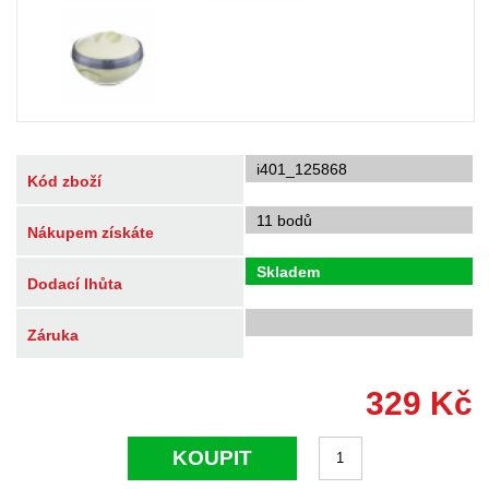
i401_125868
Kód zboží
11 bodů
Nákupem získáte
Skladem
Dodací lhůta
Záruka
329
Kč
KOUPIT