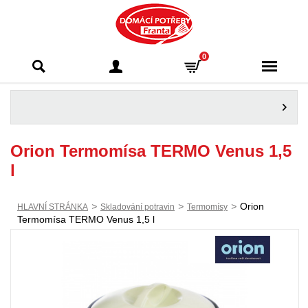
Domácí potřeby
0
Franta - Příbram
Orion Termomísa TERMO Venus 1,5
l
>
>
>
Orion
HLAVNÍ STRÁNKA
Skladování potravin
Termomísy
Termomísa TERMO Venus 1,5 l