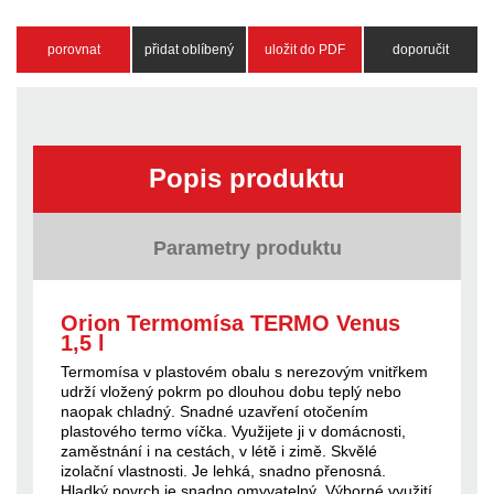
porovnat
přidat oblíbený
uložit do PDF
doporučit
Popis produktu
Parametry produktu
Orion Termomísa TERMO Venus
1,5 l
Termomísa v plastovém obalu s nerezovým vnitřkem
udrží vložený pokrm po dlouhou dobu teplý nebo
naopak chladný. Snadné uzavření otočením
plastového termo víčka. Využijete ji v domácnosti,
zaměstnání i na cestách, v létě i zimě. Skvělé
izolační vlastnosti. Je lehká, snadno přenosná.
Hladký povrch je snadno omyvatelný. Výborné využití