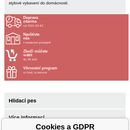
stylové vybavení do domácnosti.
Doprava
zdarma
od 2501.00 Kč
Navštivte
nás
v kamenné prodejně
Zboží můžete
vrátit
do 30 dnů
Věrnostní program
co bod, to koruna
Hlidací pes
Více informací
Cookies a GDPR