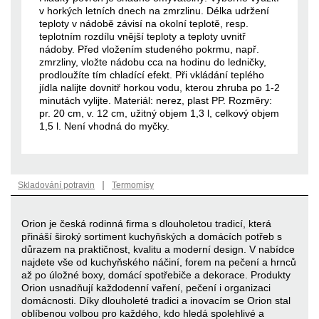
v horkých letních dnech na zmrzlinu. Délka udržení
teploty v nádobě závisí na okolní teplotě, resp.
teplotním rozdílu vnější teploty a teploty uvnitř
nádoby. Před vložením studeného pokrmu, např.
zmrzliny, vložte nádobu cca na hodinu do ledničky,
prodloužíte tím chladící efekt. Při vkládání teplého
jídla nalijte dovnitř horkou vodu, kterou zhruba po 1-2
minutách vylijte. Materiál: nerez, plast PP. Rozměry:
pr. 20 cm, v. 12 cm, užitný objem 1,3 l, celkový objem
1,5 l. Není vhodná do myčky.
|
Skladování potravin
Termomísy
Orion je česká rodinná firma s dlouholetou tradicí, která
přináší široký sortiment kuchyňských a domácích potřeb s
důrazem na praktičnost, kvalitu a moderní design. V nabídce
najdete vše od kuchyňského náčiní, forem na pečení a hrnců
až po úložné boxy, domácí spotřebiče a dekorace. Produkty
Orion usnadňují každodenní vaření, pečení i organizaci
domácnosti. Díky dlouholeté tradici a inovacím se Orion stal
oblíbenou volbou pro každého, kdo hledá spolehlivé a