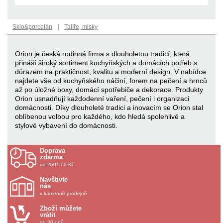
|
Sklo&porcelán
Talíře, misky
Orion je česká rodinná firma s dlouholetou tradicí, která
přináší široký sortiment kuchyňských a domácích potřeb s
důrazem na praktičnost, kvalitu a moderní design. V nabídce
najdete vše od kuchyňského náčiní, forem na pečení a hrnců
až po úložné boxy, domácí spotřebiče a dekorace. Produkty
Orion usnadňují každodenní vaření, pečení i organizaci
domácnosti. Díky dlouholeté tradici a inovacím se Orion stal
oblíbenou volbou pro každého, kdo hledá spolehlivé a
stylové vybavení do domácnosti.
Doprava
zdarma
od 2501.00 Kč
Navštivte
nás
v kamenné prodejně
Zboží můžete
vrátit
do 30 dnů