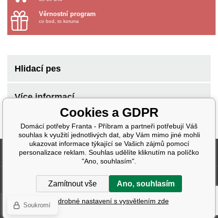
Věrnostní program
co bod, to koruna
Hlidací pes
Více informací
Cookies a GDPR
Domácí potřeby Franta - Příbram a partneři potřebují Váš
souhlas k využití jednotlivých dat, aby Vám mimo jiné mohli
ukazovat informace týkající se Vašich zájmů pomocí
Fakturační údaje
personalizace reklam. Souhlas udělíte kliknutím na políčko
"Ano, souhlasím".
Další informace
Zamítnout vše
Ano, souhlasím
Podrobné nastavení s vysvětlením zde
Soukromí
Tvorba a pronájem eshopů
BINARGON.cz
| Design:
Smartim.cz