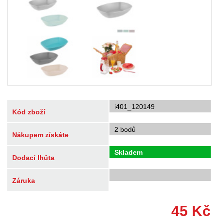
i401_120149
Kód zboží
2 bodů
Nákupem získáte
Skladem
Dodací lhůta
Záruka
45
Kč