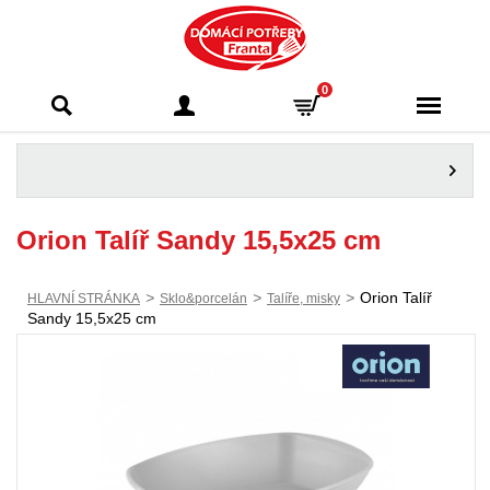
Domácí potřeby
0
Franta - Příbram
Orion Talíř Sandy 15,5x25 cm
>
>
>
Orion Talíř
HLAVNÍ STRÁNKA
Sklo&porcelán
Talíře, misky
Sandy 15,5x25 cm