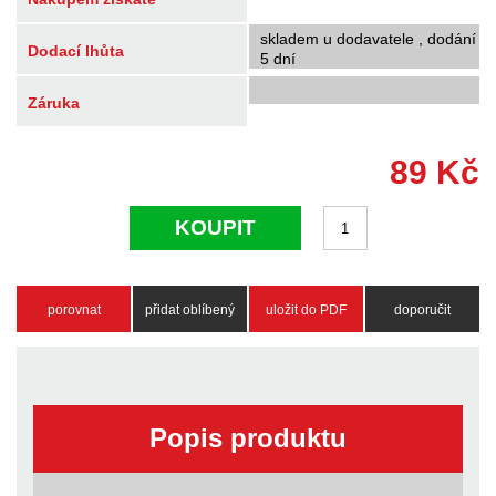
skladem u dodavatele , dodání
Dodací lhůta
5 dní
Záruka
89
Kč
KOUPIT
porovnat
přidat oblíbený
uložit do PDF
doporučit
Popis produktu