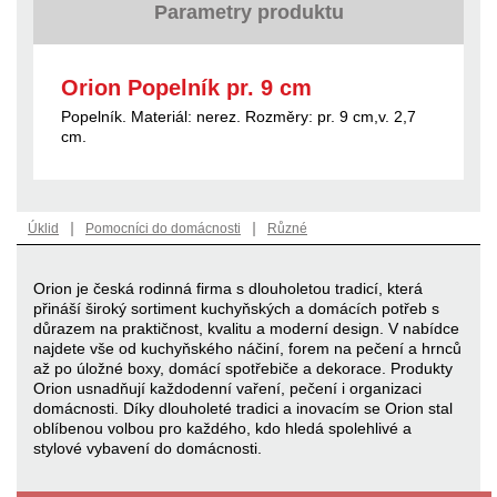
Parametry produktu
Orion Popelník pr. 9 cm
Popelník. Materiál: nerez. Rozměry: pr. 9 cm,v. 2,7
cm.
|
|
Úklid
Pomocníci do domácnosti
Různé
Orion je česká rodinná firma s dlouholetou tradicí, která
přináší široký sortiment kuchyňských a domácích potřeb s
důrazem na praktičnost, kvalitu a moderní design. V nabídce
najdete vše od kuchyňského náčiní, forem na pečení a hrnců
až po úložné boxy, domácí spotřebiče a dekorace. Produkty
Orion usnadňují každodenní vaření, pečení i organizaci
domácnosti. Díky dlouholeté tradici a inovacím se Orion stal
oblíbenou volbou pro každého, kdo hledá spolehlivé a
stylové vybavení do domácnosti.