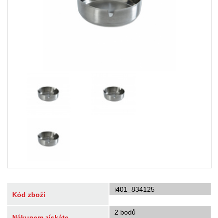
i401_834125
Kód zboží
2 bodů
Nákupem získáte