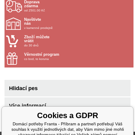
Doprava
zdarma
od 2501.00 Kč
Navštivte
nás
v kamenné prodejně
Zboží můžete
vrátit
do 30 dnů
Věrnostní program
co bod, to koruna
Hlidací pes
Více informací
Cookies a GDPR
Domácí potřeby Franta - Příbram a partneři potřebují Váš
souhlas k využití jednotlivých dat, aby Vám mimo jiné mohli
ukazovat informace týkající se Vašich zájmů pomocí