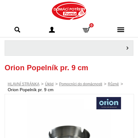
Domácí potřeby
0
Franta - Příbram
Orion Popelník pr. 9 cm
>
>
>
>
HLAVNÍ STRÁNKA
Úklid
Pomocníci do domácnosti
Různé
Orion Popelník pr. 9 cm