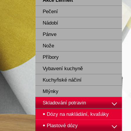
Akce Leifheit
Pečení
Nádobí
Pánve
Nože
Příbory
Vybavení kuchyně
Kuchyňské náčiní
Mlýnky
Skladování potravin
Dózy na nakládání, kvašáky
Plastové dózy