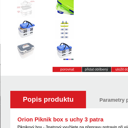
porovnat
přidat oblíbený
uložit 
Popis produktu
Parametry 
Orion Piknik box s uchy 3 patra
Piknikový box - 3patrový využijete na přepravu potravin při v