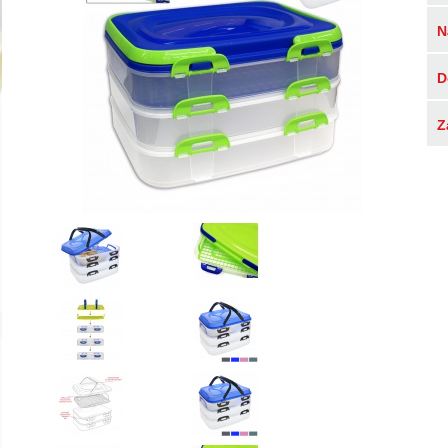
N
D
Z