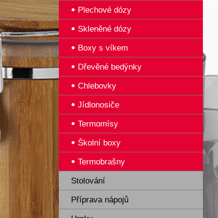
Plechové dózy
Skleněné dózy
Boxy s víkem
Dřevěné bedýnky
Chlebovky
Jídlonosiče
Termomísy
Školní boxy
Termobrašny
Stolování
Příprava nápojů