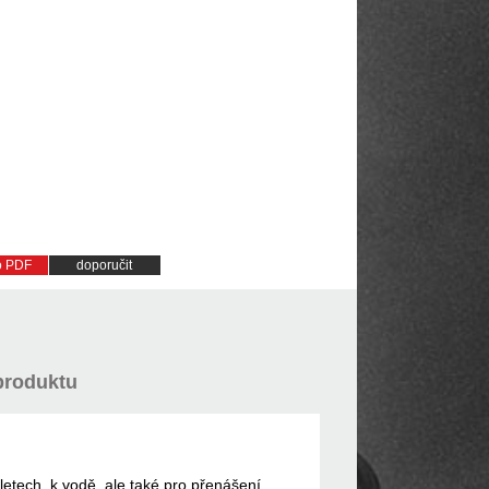
do PDF
doporučit
produktu
ýletech, k vodě, ale také pro přenášení