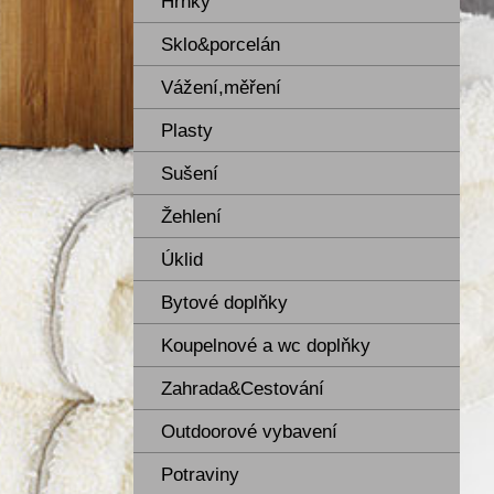
Hrnky
Sklo&porcelán
Vážení,měření
Plasty
Sušení
Žehlení
Úklid
Bytové doplňky
Koupelnové a wc doplňky
Zahrada&Cestování
Outdoorové vybavení
Potraviny