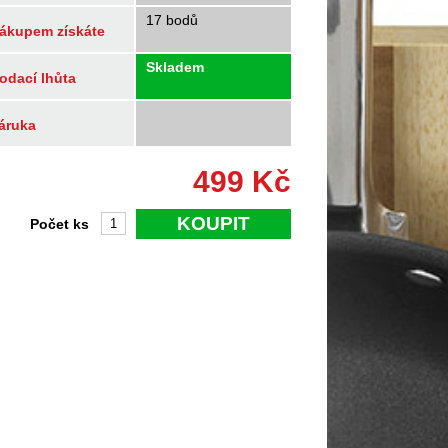
17 bodů
ákupem získáte
Skladem
odací lhůta
áruka
499
Kč
KOUPIT
Počet ks