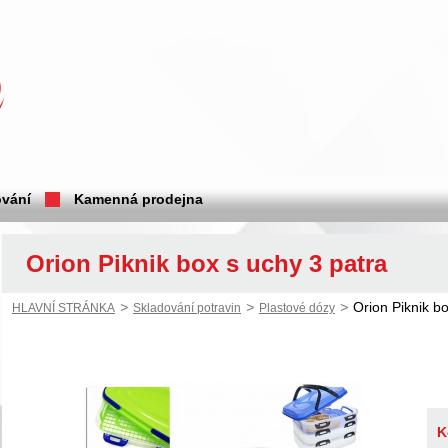
vání
Kamenná prodejna
Orion Piknik box s uchy 3 patra
>
>
>
Orion Piknik b
HLAVNÍ STRÁNKA
Skladování potravin
Plastové dózy
K