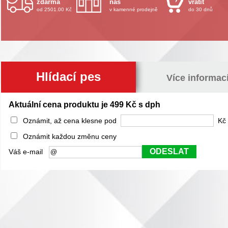
zdarma
nás
vrátit
od 2501.00 Kč
v kamenné prodejně
do 30 dnů
Hlídací pes
Více informac
Aktuální cena produktu je 499 Kč s dph
Oznámit, až cena klesne pod
Kč 
Oznámit každou změnu ceny
ODESLAT
Váš e-mail