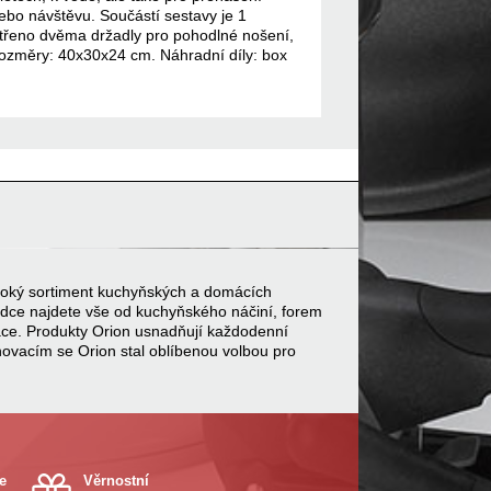
nebo návštěvu. Součástí sestavy je 1
atřeno dvěma držadly pro pohodlné nošení,
 Rozměry: 40x30x24 cm. Náhradní díly: box
 široký sortiment kuchyňských a domácích
bídce najdete vše od kuchyňského náčiní, forem
ace. Produkty Orion usnadňují každodenní
inovacím se Orion stal oblíbenou volbou pro
e
Věrnostní