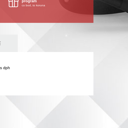
program
co bod, to koruna
í
s dph