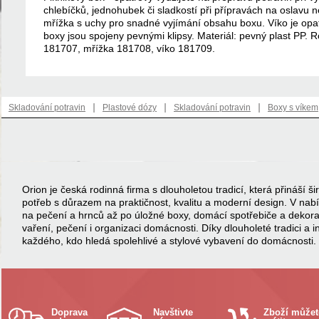
chlebíčků, jednohubek či sladkostí při přípravách na oslavu 
mřížka s uchy pro snadné vyjímání obsahu boxu. Víko je op
boxy jsou spojeny pevnými klipsy. Materiál: pevný plast PP.
181707, mřížka 181708, víko 181709.
|
|
|
Skladování potravin
Plastové dózy
Skladování potravin
Boxy s víkem
Orion je česká rodinná firma s dlouholetou tradicí, která přináší
potřeb s důrazem na praktičnost, kvalitu a moderní design. V na
na pečení a hrnců až po úložné boxy, domácí spotřebiče a dekor
vaření, pečení i organizaci domácnosti. Díky dlouholeté tradici a 
každého, kdo hledá spolehlivé a stylové vybavení do domácnosti.
Doprava
Navštivte
Zboží můžet