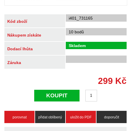
i401_731165
Kód zboží
10 bodů
Nákupem získáte
Skladem
Dodací lhůta
Záruka
299
Kč
KOUPIT
porovnat
přidat oblíbený
uložit do PDF
doporučit