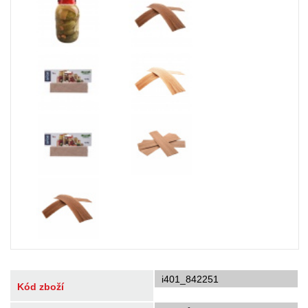
i401_842251
Kód zboží