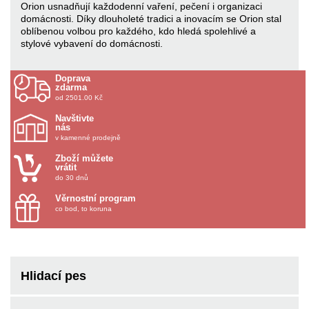
Orion usnadňují každodenní vaření, pečení i organizaci
domácnosti. Díky dlouholeté tradici a inovacím se Orion stal
oblíbenou volbou pro každého, kdo hledá spolehlivé a
stylové vybavení do domácnosti.
Doprava
zdarma
od 2501.00 Kč
Navštivte
nás
v kamenné prodejně
Zboží můžete
vrátit
do 30 dnů
Věrnostní program
co bod, to koruna
Hlidací pes