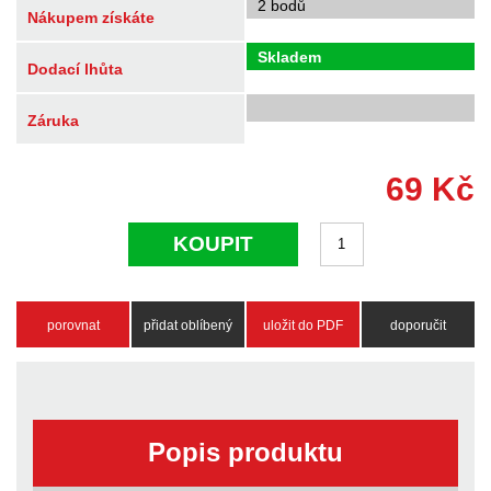
2 bodů
Nákupem získáte
Skladem
Dodací lhůta
Záruka
69
Kč
KOUPIT
porovnat
přidat oblíbený
uložit do PDF
doporučit
Popis produktu