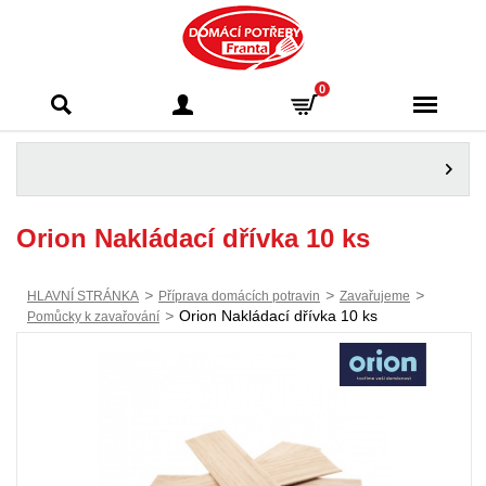
Domácí potřeby
0
Franta - Příbram
Orion Nakládací dřívka 10 ks
>
>
>
HLAVNÍ STRÁNKA
Příprava domácích potravin
Zavařujeme
>
Orion Nakládací dřívka 10 ks
Pomůcky k zavařování