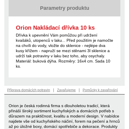
Parametry produktu
Orion Nakládací dřívka 10 ks
Dřívka k upevnění Vám pomůžou při udržení
kvašáků, utopenců v laku... Před použitím je namočte
na chvíli do vody, vložte do sklenice - nejlépe dva
kusy křížem - napruží se mezi stěnami 3l sklenice a
udrží tak potraviny v laku bez toho, aby osychaly.
Materiál: buková dýha. Rozměry: 16x4 cm. Sada 10
ks.
|
|
Příprava domácích potravin
Zavařujeme
Pomůcky k zavařování
Orion je česká rodinná firma s dlouholetou tradicí, která
přináší široký sortiment kuchyňských a domácích potřeb s
důrazem na praktičnost, kvalitu a moderní design. V nabídce
najdete vše od kuchyňského náčiní, forem na pečení a hrnců
až po úložné boxy, domácí spotřebiče a dekorace. Produkty