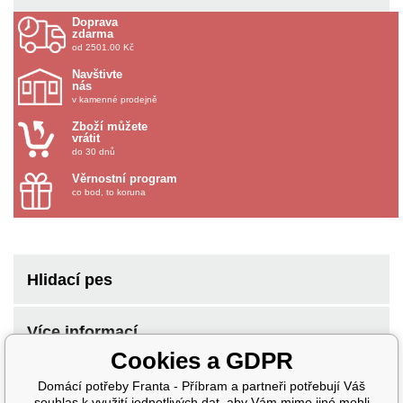
Doprava
zdarma
od 2501.00 Kč
Navštivte
nás
v kamenné prodejně
Zboží můžete
vrátit
do 30 dnů
Věrnostní program
co bod, to koruna
Hlidací pes
Více informací
Cookies a GDPR
Domácí potřeby Franta - Příbram a partneři potřebují Váš
souhlas k využití jednotlivých dat, aby Vám mimo jiné mohli