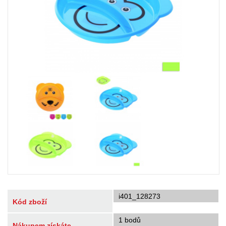
i401_128273
Kód zboží
1 bodů
Nákupem získáte