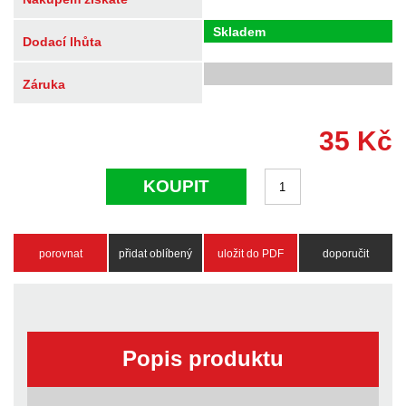
Skladem
Dodací lhůta
Záruka
35
Kč
KOUPIT
porovnat
přidat oblíbený
uložit do PDF
doporučit
Popis produktu