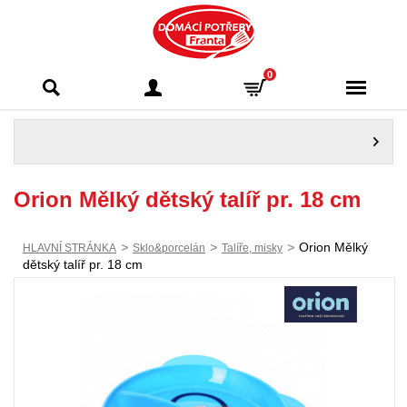
Domácí potřeby
0
Franta - Příbram
Orion Mělký dětský talíř pr. 18 cm
>
>
>
Orion Mělký
HLAVNÍ STRÁNKA
Sklo&porcelán
Talíře, misky
dětský talíř pr. 18 cm