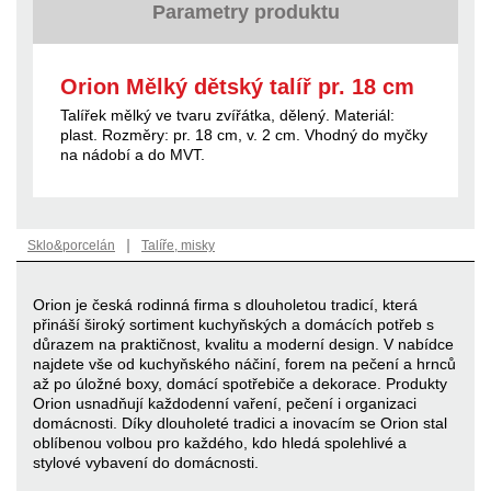
Parametry produktu
Orion Mělký dětský talíř pr. 18 cm
Talířek mělký ve tvaru zvířátka, dělený. Materiál:
plast. Rozměry: pr. 18 cm, v. 2 cm. Vhodný do myčky
na nádobí a do MVT.
|
Sklo&porcelán
Talíře, misky
Orion je česká rodinná firma s dlouholetou tradicí, která
přináší široký sortiment kuchyňských a domácích potřeb s
důrazem na praktičnost, kvalitu a moderní design. V nabídce
najdete vše od kuchyňského náčiní, forem na pečení a hrnců
až po úložné boxy, domácí spotřebiče a dekorace. Produkty
Orion usnadňují každodenní vaření, pečení i organizaci
domácnosti. Díky dlouholeté tradici a inovacím se Orion stal
oblíbenou volbou pro každého, kdo hledá spolehlivé a
stylové vybavení do domácnosti.