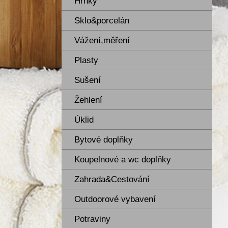
Hrnky
Sklo&porcelán
Vážení,měření
Plasty
Sušení
Žehlení
Úklid
Bytové doplňky
Koupelnové a wc doplňky
Zahrada&Cestování
Outdoorové vybavení
Potraviny