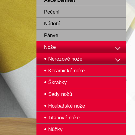
Akce Leifheit
Pečení
Nádobí
Pánve
Nože
Nerezové nože
Keramické nože
Škrabky
Sady nožů
Houbařské nože
Titanové nože
Nůžky