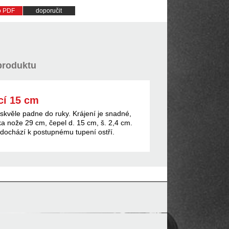
do PDF
doporučit
produktu
cí 15 cm
kvěle padne do ruky. Krájení je snadné,
ka nože 29 cm, čepel d. 15 cm, š. 2,4 cm.
ochází k postupnému tupení ostří.