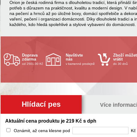
Orion je česká rodinná firma s dlouholetou tradicí, která přináší
potřeb s důrazem na praktičnost, kvalitu a moderní design. V na
na pečení a hrnců až po úložné boxy, domácí spotřebiče a dekor
vaření, pečení i organizaci domácnosti. Díky dlouholeté tradici a 
každého, kdo hledá spolehlivé a stylové vybavení do domácnosti.
Doprava
Navštivte
Zboží můžet
zdarma
nás
vrátit
od 2501.00 Kč
v kamenné prodejně
do 30 dnů
Hlídací pes
Více informac
Aktuální cena produktu je 219 Kč s dph
Oznámit, až cena klesne pod
Kč 