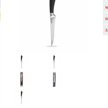
N
D
Z