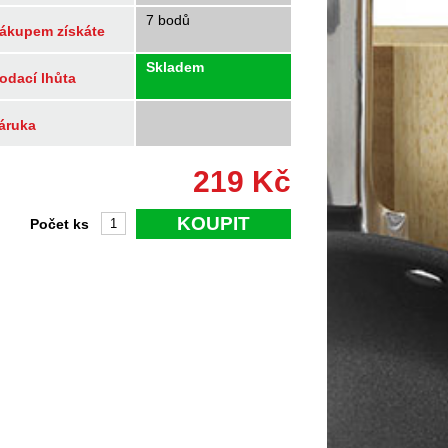
7 bodů
ákupem získáte
Skladem
odací lhůta
áruka
219
Kč
KOUPIT
Počet ks