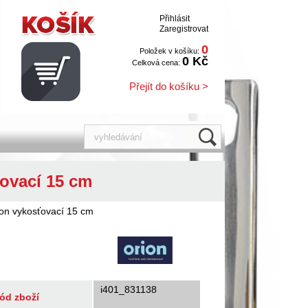
Přihlásit
Zaregistrovat
0
Položek v košíku:
0 Kč
Celková cena:
Přejít do košíku >
ovací 15 cm
on vykosťovací 15 cm
i401_831138
ód zboží