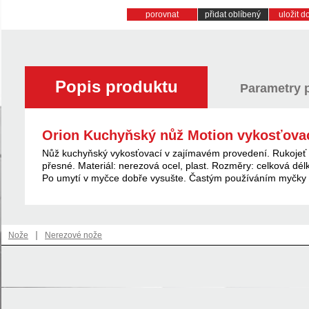
porovnat
přidat oblíbený
uložit 
Popis produktu
Parametry 
Orion Kuchyňský nůž Motion vykosťova
Nůž kuchyňský vykosťovací v zajímavém provedení. Rukojeť s
přesné. Materiál: nerezová ocel, plast. Rozměry: celková dél
Po umytí v myčce dobře vysušte. Častým používáním myčky d
|
Nože
Nerezové nože