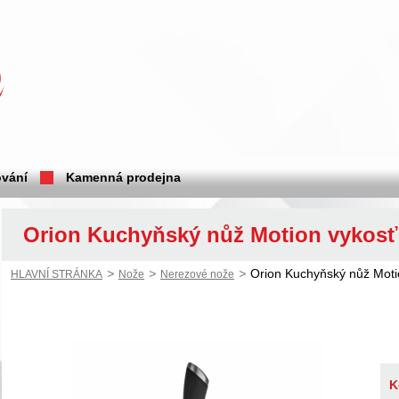
vání
Kamenná prodejna
Orion Kuchyňský nůž Motion vykosť
>
>
>
Orion Kuchyňský nůž Moti
HLAVNÍ STRÁNKA
Nože
Nerezové nože
K