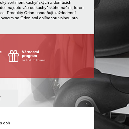
 široký sortiment kuchyňských a domácích
bídce najdete vše od kuchyňského náčiní, forem
ace. Produkty Orion usnadňují každodenní
inovacím se Orion stal oblíbenou volbou pro
e
Věrnostní
program
co bod, to koruna
í
s dph