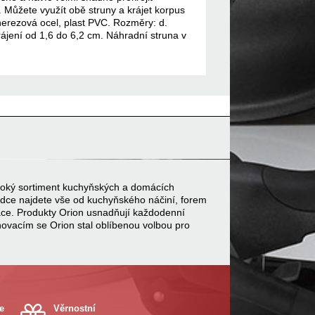
. Můžete využít obě struny a krájet korpus
 nerezová ocel, plast PVC. Rozměry: d.
rájení od 1,6 do 6,2 cm. Náhradní struna v
 široký sortiment kuchyňských a domácích
bídce najdete vše od kuchyňského náčiní, forem
ace. Produkty Orion usnadňují každodenní
inovacím se Orion stal oblíbenou volbou pro
e
Věrnostní