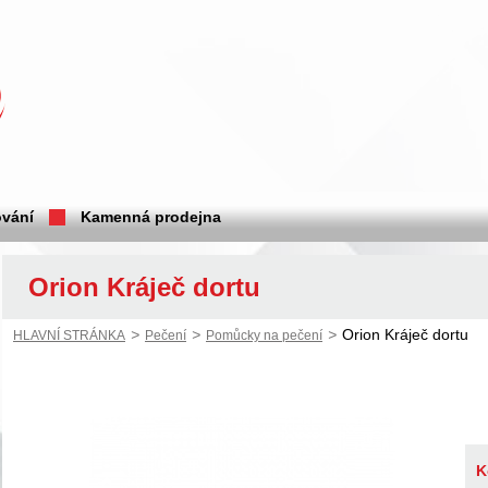
vání
Kamenná prodejna
Orion Kráječ dortu
>
>
>
Orion Kráječ dortu
HLAVNÍ STRÁNKA
Pečení
Pomůcky na pečení
K