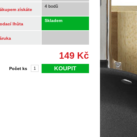
4 bodů
ákupem získáte
Skladem
odací lhůta
áruka
149
Kč
KOUPIT
Počet ks