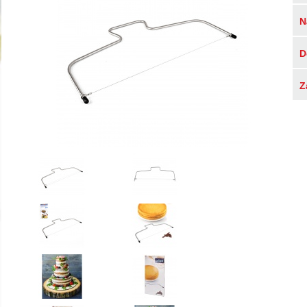
N
D
Z