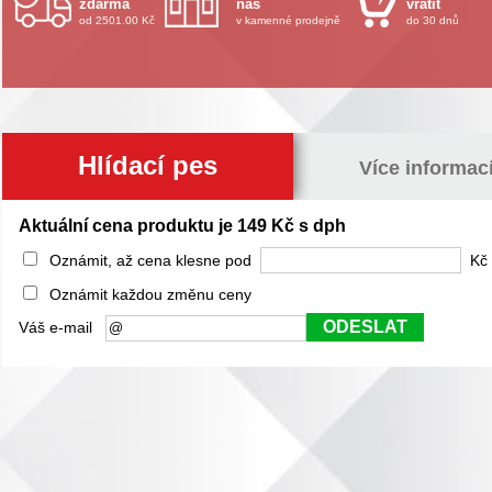
zdarma
nás
vrátit
od 2501.00 Kč
v kamenné prodejně
do 30 dnů
Hlídací pes
Více informac
Aktuální cena produktu je 149 Kč s dph
Oznámit, až cena klesne pod
Kč 
Oznámit každou změnu ceny
ODESLAT
Váš e-mail