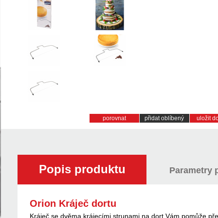
porovnat
přidat oblíbený
uložit 
Popis produktu
Parametry 
Orion Kráječ dortu
Kráječ se dvěma krájecími strunami na dort Vám pomůže přes