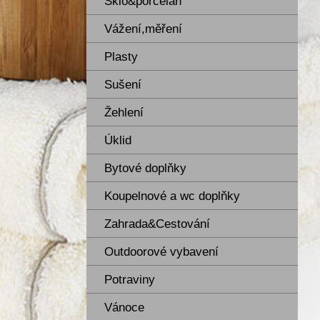
Sklo&porcelán
Vážení,měření
Plasty
Sušení
Žehlení
Úklid
Bytové doplňky
Koupelnové a wc doplňky
Zahrada&Cestování
Outdoorové vybavení
Potraviny
Vánoce