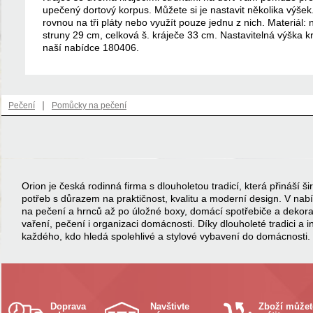
upečený dortový korpus. Můžete si je nastavit několika výšek
rovnou na tři pláty nebo využít pouze jednu z nich. Materiál:
struny 29 cm, celková š. kráječe 33 cm. Nastavitelná výška k
naší nabídce 180406.
|
Pečení
Pomůcky na pečení
Orion je česká rodinná firma s dlouholetou tradicí, která přináší
potřeb s důrazem na praktičnost, kvalitu a moderní design. V na
na pečení a hrnců až po úložné boxy, domácí spotřebiče a dekor
vaření, pečení i organizaci domácnosti. Díky dlouholeté tradici a 
každého, kdo hledá spolehlivé a stylové vybavení do domácnosti.
Doprava
Navštivte
Zboží můžet