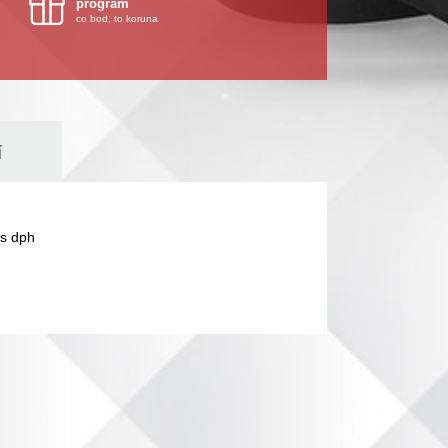
program
co bod, to koruna
í
s dph