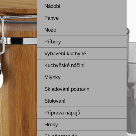
Nádobí
Pánve
Nože
Příbory
Vybavení kuchyně
Kuchyňské náčiní
Mlýnky
Skladování potravin
Stolování
Příprava nápojů
Hrnky