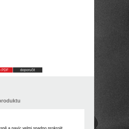
do PDF
doporučit
produktu
ně a navíc velmi snadno prokrojit