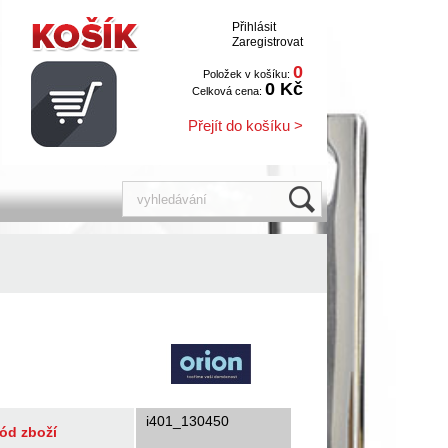
Přihlásit
Zaregistrovat
0
Položek v košíku:
0 Kč
Celková cena:
Přejít do košíku >
i401_130450
ód zboží