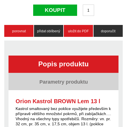
KOUPIT
porovnat
přidat oblíbený
uložit do PDF
doporučit
Popis produktu
Parametry produktu
Orion Kastrol BROWN Lem 13 l
Kastrol smaltovaný bez poklice využijete především k
přípravě většího množství pokrmů, při zabíjačkách….
Vhodný na všechny typy spotřebičů. Rozměry: vn. pr.
32 cm, pr. 35 cm, v. 17,5 cm, objem 13 l. (poklice