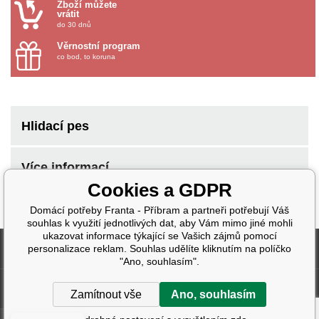
Zboží můžete
vrátit
do 30 dnů
Věrnostní program
co bod, to koruna
Hlidací pes
Více informací
Cookies a GDPR
Domácí potřeby Franta - Příbram a partneři potřebují Váš
souhlas k využití jednotlivých dat, aby Vám mimo jiné mohli
ukazovat informace týkající se Vašich zájmů pomocí
Fakturační údaje
personalizace reklam. Souhlas udělíte kliknutím na políčko
"Ano, souhlasím".
Další informace
Zamítnout vše
Ano, souhlasím