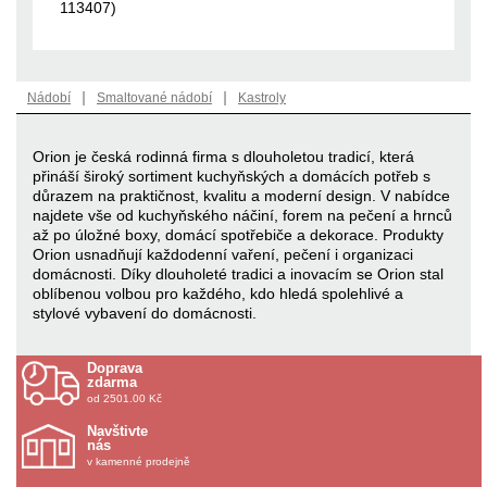
113407)
|
|
Nádobí
Smaltované nádobí
Kastroly
Orion je česká rodinná firma s dlouholetou tradicí, která
přináší široký sortiment kuchyňských a domácích potřeb s
důrazem na praktičnost, kvalitu a moderní design. V nabídce
najdete vše od kuchyňského náčiní, forem na pečení a hrnců
až po úložné boxy, domácí spotřebiče a dekorace. Produkty
Orion usnadňují každodenní vaření, pečení i organizaci
domácnosti. Díky dlouholeté tradici a inovacím se Orion stal
oblíbenou volbou pro každého, kdo hledá spolehlivé a
stylové vybavení do domácnosti.
Doprava
zdarma
od 2501.00 Kč
Navštivte
nás
v kamenné prodejně