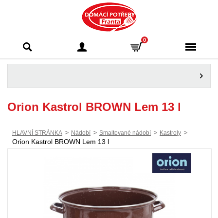
Domácí potřeby
0
Franta - Příbram
Orion Kastrol BROWN Lem 13 l
>
>
>
>
HLAVNÍ STRÁNKA
Nádobí
Smaltované nádobí
Kastroly
Orion Kastrol BROWN Lem 13 l