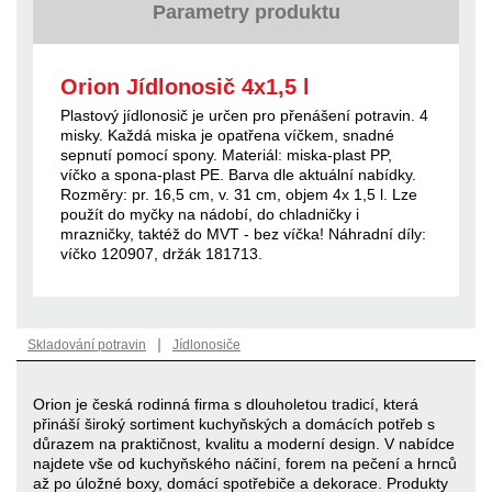
Parametry produktu
Orion Jídlonosič 4x1,5 l
Plastový jídlonosič je určen pro přenášení potravin. 4
misky. Každá miska je opatřena víčkem, snadné
sepnutí pomocí spony. Materiál: miska-plast PP,
víčko a spona-plast PE. Barva dle aktuální nabídky.
Rozměry: pr. 16,5 cm, v. 31 cm, objem 4x 1,5 l. Lze
použít do myčky na nádobí, do chladničky i
mrazničky, taktéž do MVT - bez víčka! Náhradní díly:
víčko 120907, držák 181713.
|
Skladování potravin
Jídlonosiče
Orion je česká rodinná firma s dlouholetou tradicí, která
přináší široký sortiment kuchyňských a domácích potřeb s
důrazem na praktičnost, kvalitu a moderní design. V nabídce
najdete vše od kuchyňského náčiní, forem na pečení a hrnců
až po úložné boxy, domácí spotřebiče a dekorace. Produkty