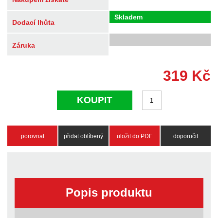
Skladem
Dodací lhůta
Záruka
319
Kč
KOUPIT
porovnat
přidat oblíbený
uložit do PDF
doporučit
Popis produktu