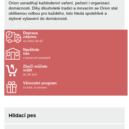
Orion usnadňují každodenní vaření, pečení i organizaci
domácnosti. Díky dlouholeté tradici a inovacím se Orion stal
oblíbenou volbou pro každého, kdo hledá spolehlivé a
stylové vybavení do domácnosti.
Doprava
zdarma
od 2501.00 Kč
Navštivte
nás
v kamenné prodejně
Zboží můžete
vrátit
do 30 dnů
Věrnostní program
co bod, to koruna
Hlidací pes