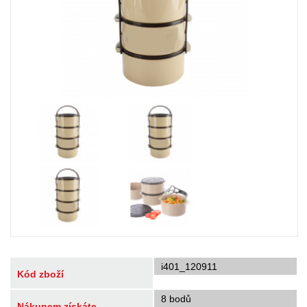
i401_120911
Kód zboží
8 bodů
Nákupem získáte