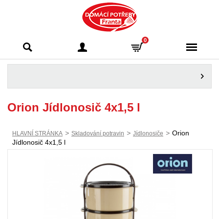
Domácí potřeby
0
Franta - Příbram
Orion Jídlonosič 4x1,5 l
>
>
>
Orion
HLAVNÍ STRÁNKA
Skladování potravin
Jídlonosiče
Jídlonosič 4x1,5 l