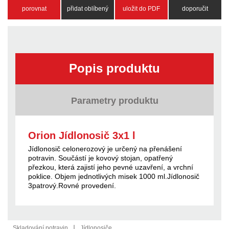
porovnat
přidat oblíbený
uložit do PDF
doporučit
Popis produktu
Parametry produktu
Orion Jídlonosič 3x1 l
Jídlonosič celonerozový je určený na přenášení
potravin. Součástí je kovový stojan, opatřený
přezkou, která zajistí jeho pevné uzavření, a vrchní
poklice. Objem jednotlivých misek 1000 ml.Jídlonosič
3patrový.Rovné provedení.
|
Skladování potravin
Jídlonosiče