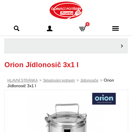
Domácí potřeby
0
Franta - Příbram
Orion Jídlonosič 3x1 l
>
>
>
Orion
HLAVNÍ STRÁNKA
Skladování potravin
Jídlonosiče
Jídlonosič 3x1 l