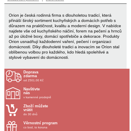
Orion je česká rodinná firma s dlouholetou tradicí, která
přináší široký sortiment kuchyňských a domácích potřeb s
důrazem na praktičnost, kvalitu a moderní design. V nabídce
najdete vše od kuchyňského náčiní, forem na pečení a hrnců
až po úložné boxy, domácí spotřebiče a dekorace. Produkty
Orion usnadňují každodenní vaření, pečení i organizaci
domácnosti. Díky dlouholeté tradici a inovacím se Orion stal
oblíbenou volbou pro každého, kdo hledá spolehlivé a
stylové vybavení do domácnosti.
Doprava
zdarma
od 2501.00 Kč
Navštivte
nás
v kamenné prodejně
Zboží můžete
vrátit
do 30 dnů
Věrnostní program
co bod, to koruna