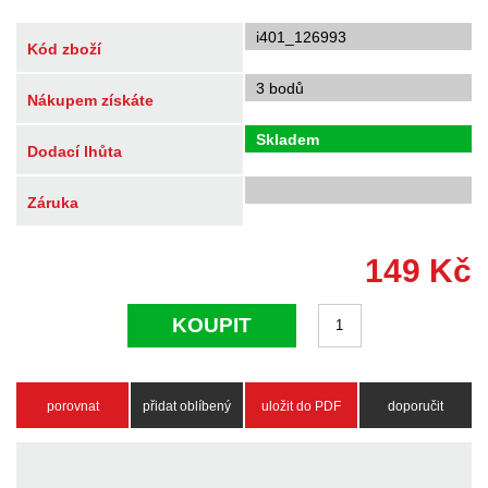
i401_126993
Kód zboží
3 bodů
Nákupem získáte
Skladem
Dodací lhůta
Záruka
149
Kč
KOUPIT
porovnat
přidat oblíbený
uložit do PDF
doporučit