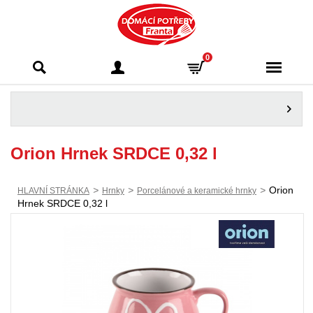
Domácí potřeby
0
Franta - Příbram
Orion Hrnek SRDCE 0,32 l
>
>
>
Orion
HLAVNÍ STRÁNKA
Hrnky
Porcelánové a keramické hrnky
Hrnek SRDCE 0,32 l