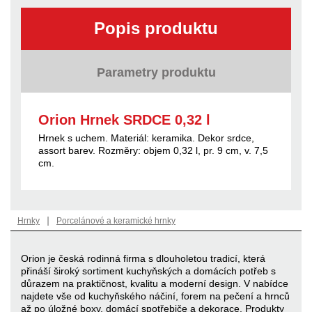
Popis produktu
Parametry produktu
Orion Hrnek SRDCE 0,32 l
Hrnek s uchem. Materiál: keramika. Dekor srdce,
assort barev. Rozměry: objem 0,32 l, pr. 9 cm, v. 7,5
cm.
|
Hrnky
Porcelánové a keramické hrnky
Orion je česká rodinná firma s dlouholetou tradicí, která
přináší široký sortiment kuchyňských a domácích potřeb s
důrazem na praktičnost, kvalitu a moderní design. V nabídce
najdete vše od kuchyňského náčiní, forem na pečení a hrnců
až po úložné boxy, domácí spotřebiče a dekorace. Produkty