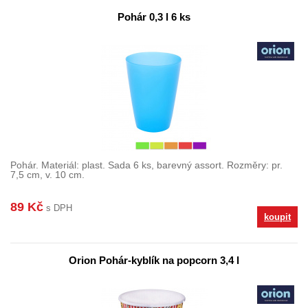
Pohár 0,3 l 6 ks
Pohár. Materiál: plast. Sada 6 ks, barevný assort. Rozměry: pr.
7,5 cm, v. 10 cm.
89 Kč
s DPH
koupit
Orion Pohár-kyblík na popcorn 3,4 l