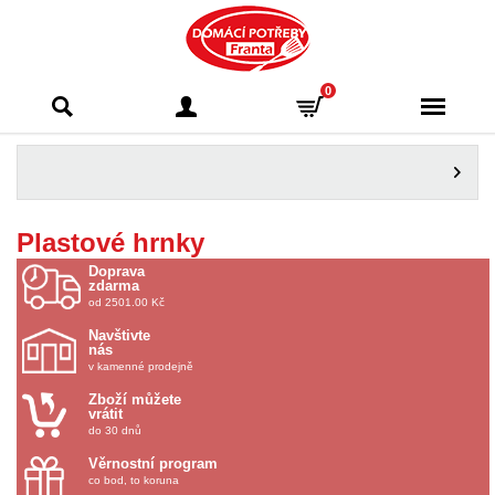
Domácí potřeby
0
Franta - Příbram
Plastové hrnky
Doprava
zdarma
od 2501.00 Kč
Navštivte
nás
v kamenné prodejně
Zboží můžete
vrátit
do 30 dnů
Věrnostní program
co bod, to koruna