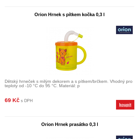
Orion Hrnek s pítkem kočka 0,3 l
Dětský hrneček s milým dekorem a s pítkem/brčkem. Vhodný pro
teploty od -10 °C do 95 °C. Materiál: p
69 Kč
s DPH
koupit
Orion Hrnek prasátko 0,3 l