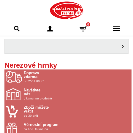
Domácí potřeby
0
Franta - Příbram
Nerezové hrnky
Doprava
zdarma
od 2501.00 Kč
Navštivte
nás
v kamenné prodejně
Zboží můžete
vrátit
do 30 dnů
Věrnostní program
co bod, to koruna