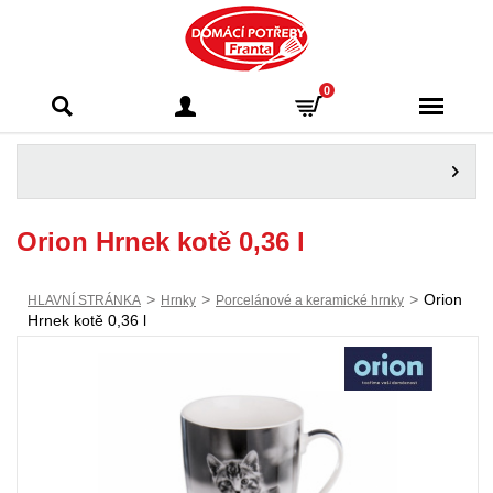
Domácí potřeby
0
Franta - Příbram
Orion Hrnek kotě 0,36 l
>
>
>
Orion
HLAVNÍ STRÁNKA
Hrnky
Porcelánové a keramické hrnky
Hrnek kotě 0,36 l