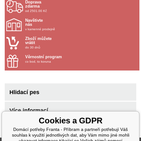
Doprava
zdarma
od 2501.00 Kč
Navštivte
nás
v kamenné prodejně
Zboží můžete
vrátit
do 30 dnů
Věrnostní program
co bod, to koruna
Hlidací pes
Více informací
Cookies a GDPR
Domácí potřeby Franta - Příbram a partneři potřebují Váš
souhlas k využití jednotlivých dat, aby Vám mimo jiné mohli
ukazovat informace týkající se Vašich zájmů pomocí