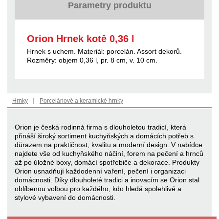
Parametry produktu
Orion Hrnek kotě 0,36 l
Hrnek s uchem. Materiál: porcelán. Assort dekorů.
Rozměry: objem 0,36 l, pr. 8 cm, v. 10 cm.
|
Hrnky
Porcelánové a keramické hrnky
Orion je česká rodinná firma s dlouholetou tradicí, která
přináší široký sortiment kuchyňských a domácích potřeb s
důrazem na praktičnost, kvalitu a moderní design. V nabídce
najdete vše od kuchyňského náčiní, forem na pečení a hrnců
až po úložné boxy, domácí spotřebiče a dekorace. Produkty
Orion usnadňují každodenní vaření, pečení i organizaci
domácnosti. Díky dlouholeté tradici a inovacím se Orion stal
oblíbenou volbou pro každého, kdo hledá spolehlivé a
stylové vybavení do domácnosti.