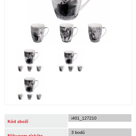
i401_127210
Kód zboží
3 bodů
Nákupem získáte