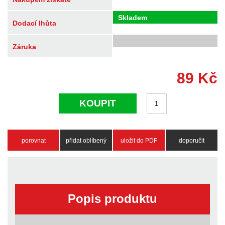
Skladem
Dodací lhůta
Záruka
89
Kč
KOUPIT
porovnat
přidat oblíbený
uložit do PDF
doporučit
Popis produktu