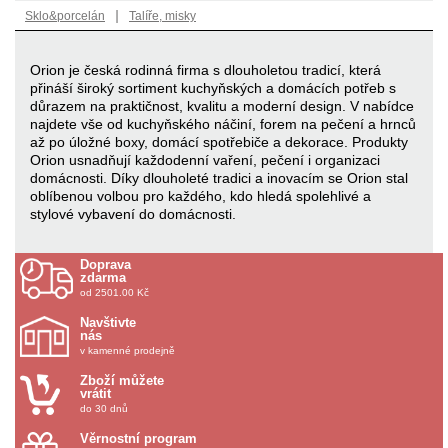
|
Sklo&porcelán
Talíře, misky
Orion je česká rodinná firma s dlouholetou tradicí, která
přináší široký sortiment kuchyňských a domácích potřeb s
důrazem na praktičnost, kvalitu a moderní design. V nabídce
najdete vše od kuchyňského náčiní, forem na pečení a hrnců
až po úložné boxy, domácí spotřebiče a dekorace. Produkty
Orion usnadňují každodenní vaření, pečení i organizaci
domácnosti. Díky dlouholeté tradici a inovacím se Orion stal
oblíbenou volbou pro každého, kdo hledá spolehlivé a
stylové vybavení do domácnosti.
Doprava
zdarma
od 2501.00 Kč
Navštivte
nás
v kamenné prodejně
Zboží můžete
vrátit
do 30 dnů
Věrnostní program