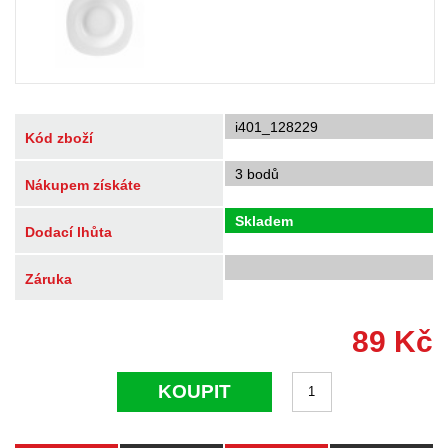
i401_128229
Kód zboží
3 bodů
Nákupem získáte
Skladem
Dodací lhůta
Záruka
89
Kč
KOUPIT