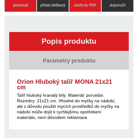
porovnat
přidat oblíbený
uložit do PDF
doporučit
Popis produktu
Parametry produktu
Orion Hluboký talíř MONA 21x21
cm
Talíř hluboký hranatý bílý. Materiál: porcelán.
Rozměry: 21x21 cm. Vhodné do myčky na nádobí,
ale z důvodu použití mycích prostředků do myčky na
nádobí může dojít k rychlejšímu opotřebení
materiálu, není důvodem reklamace.