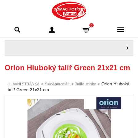
Domácí potřeby
0
Franta - Příbram
Orion Hluboký talíř Green 21x21 cm
>
>
>
Orion Hluboký
HLAVNÍ STRÁNKA
Sklo&porcelán
Talíře, misky
talíř Green 21x21 cm