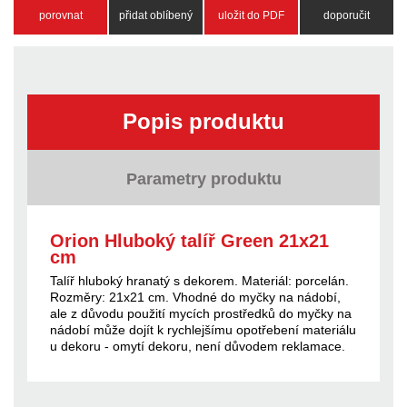
porovnat
přidat oblíbený
uložit do PDF
doporučit
Popis produktu
Parametry produktu
Orion Hluboký talíř Green 21x21
cm
Talíř hluboký hranatý s dekorem. Materiál: porcelán.
Rozměry: 21x21 cm. Vhodné do myčky na nádobí,
ale z důvodu použití mycích prostředků do myčky na
nádobí může dojít k rychlejšímu opotřebení materiálu
u dekoru - omytí dekoru, není důvodem reklamace.