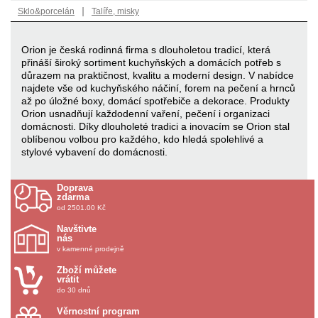
|
Sklo&porcelán
Talíře, misky
Orion je česká rodinná firma s dlouholetou tradicí, která
přináší široký sortiment kuchyňských a domácích potřeb s
důrazem na praktičnost, kvalitu a moderní design. V nabídce
najdete vše od kuchyňského náčiní, forem na pečení a hrnců
až po úložné boxy, domácí spotřebiče a dekorace. Produkty
Orion usnadňují každodenní vaření, pečení i organizaci
domácnosti. Díky dlouholeté tradici a inovacím se Orion stal
oblíbenou volbou pro každého, kdo hledá spolehlivé a
stylové vybavení do domácnosti.
Doprava
zdarma
od 2501.00 Kč
Navštivte
nás
v kamenné prodejně
Zboží můžete
vrátit
do 30 dnů
Věrnostní program