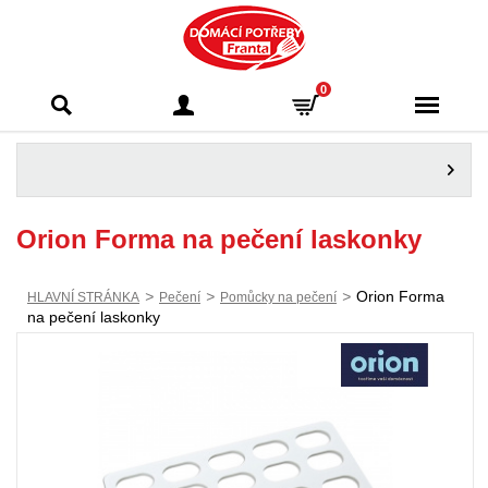
Domácí potřeby
0
Franta - Příbram
Orion Forma na pečení laskonky
>
>
>
Orion Forma
HLAVNÍ STRÁNKA
Pečení
Pomůcky na pečení
na pečení laskonky