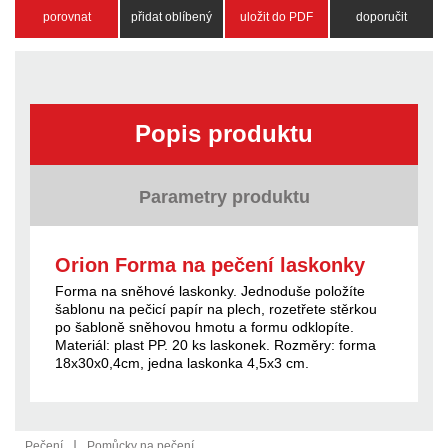
porovnat
přidat oblíbený
uložit do PDF
doporučit
Popis produktu
Parametry produktu
Orion Forma na pečení laskonky
Forma na sněhové laskonky. Jednoduše položíte
šablonu na pečicí papír na plech, rozetřete stěrkou
po šabloně sněhovou hmotu a formu odklopíte.
Materiál: plast PP. 20 ks laskonek. Rozměry: forma
18x30x0,4cm, jedna laskonka 4,5x3 cm.
|
Pečení
Pomůcky na pečení