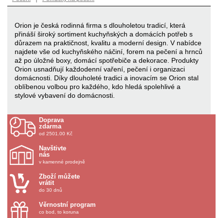
Orion je česká rodinná firma s dlouholetou tradicí, která
přináší široký sortiment kuchyňských a domácích potřeb s
důrazem na praktičnost, kvalitu a moderní design. V nabídce
najdete vše od kuchyňského náčiní, forem na pečení a hrnců
až po úložné boxy, domácí spotřebiče a dekorace. Produkty
Orion usnadňují každodenní vaření, pečení i organizaci
domácnosti. Díky dlouholeté tradici a inovacím se Orion stal
oblíbenou volbou pro každého, kdo hledá spolehlivé a
stylové vybavení do domácnosti.
Doprava
zdarma
od 2501.00 Kč
Navštivte
nás
v kamenné prodejně
Zboží můžete
vrátit
do 30 dnů
Věrnostní program
co bod, to koruna