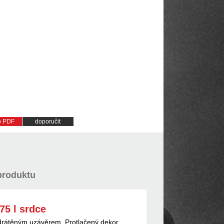
do PDF
doporučit
produktu
75 l srdce
 drátěným uzávěrem. Protlačený dekor