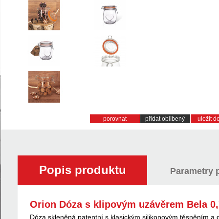
porovnat
přidat oblíbený
uložit 
Popis produktu
Parametry 
Orion Dóza s klipovým uzávěrem Bela 0,
Dóza skleněná patentní s klasickým silikonovým těsněním a