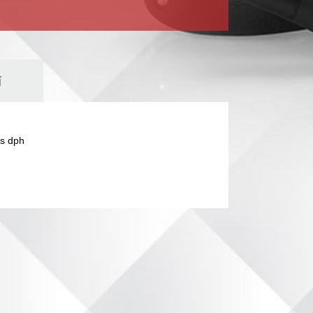
í
s dph