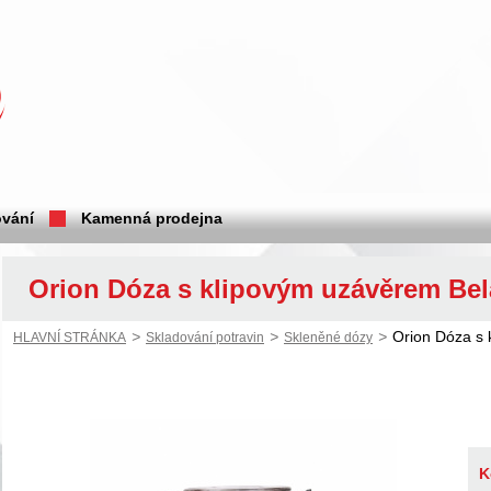
vání
Kamenná prodejna
Orion Dóza s klipovým uzávěrem Bela
>
>
>
Orion Dóza s 
HLAVNÍ STRÁNKA
Skladování potravin
Skleněné dózy
K