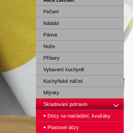
Akce Leifheit
Pečení
Nádobí
Pánve
Nože
Příbory
Vybavení kuchyně
Kuchyňské náčiní
Mlýnky
Skladování potravin
Dózy na nakládání, kvašáky
Plastové dózy