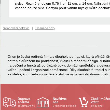
srdce. Rozměry: objem 0,75 l, pr. 11 cm, v. 14 cm. Náhradn
vhodné pouze sklo. Častým používáním myčky může docházet
|
Skladování potravin
Skleněné dózy
Orion je česká rodinná firma s dlouholetou tradicí, která přináší
potřeb s důrazem na praktičnost, kvalitu a moderní design. V na
na pečení a hrnců až po úložné boxy, domácí spotřebiče a dekor
vaření, pečení i organizaci domácnosti. Díky dlouholeté tradici a 
každého, kdo hledá spolehlivé a stylové vybavení do domácnosti.
Doprava
Navštivte
Zboží můžet
zdarma
nás
vrátit
od 2501.00 Kč
v kamenné prodejně
do 30 dnů