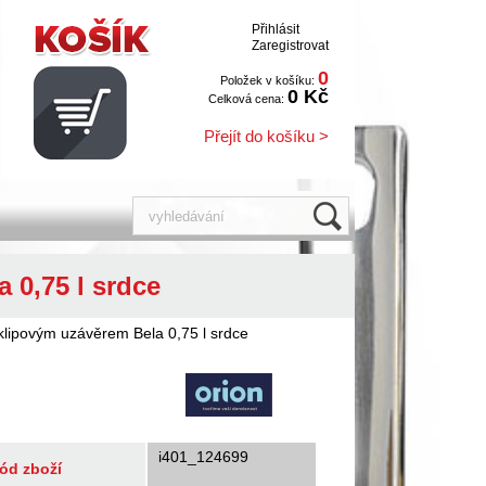
Přihlásit
Zaregistrovat
0
Položek v košíku:
0 Kč
Celková cena:
Přejít do košíku >
 0,75 l srdce
klipovým uzávěrem Bela 0,75 l srdce
i401_124699
ód zboží