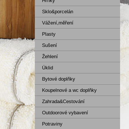
Hrnky
Sklo&porcelán
Vážení,měření
Plasty
Sušení
Žehlení
Úklid
Bytové doplňky
Koupelnové a wc doplňky
Zahrada&Cestování
Outdoorové vybavení
Potraviny