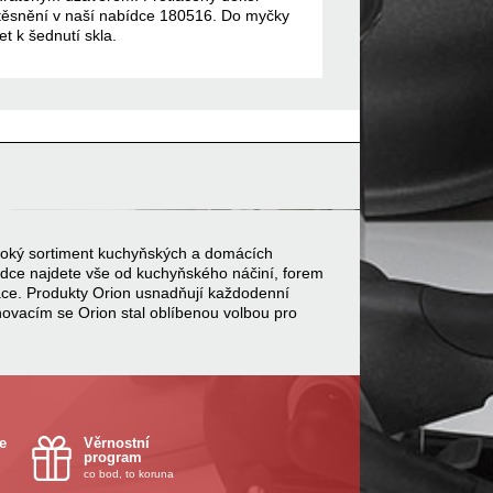
í těsnění v naší nabídce 180516. Do myčky
 k šednutí skla.
 široký sortiment kuchyňských a domácích
bídce najdete vše od kuchyňského náčiní, forem
ace. Produkty Orion usnadňují každodenní
inovacím se Orion stal oblíbenou volbou pro
e
Věrnostní
program
co bod, to koruna