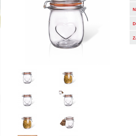
N
D
Z