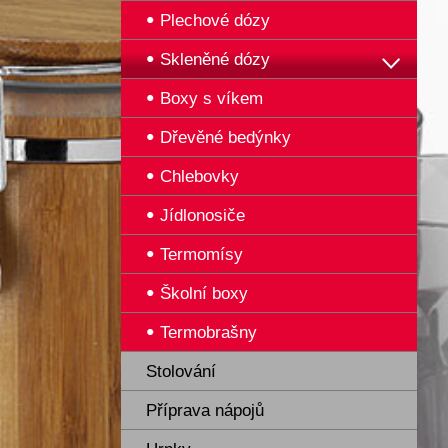
Plechové dózy
Skleněné dózy
Boxy s víkem
Dřevěné bedýnky
Chlebovky
Jídlonosiče
Termomísy
Školní boxy
Termobrašny
Stolování
Příprava nápojů