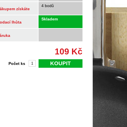
4 bodů
ákupem získáte
Skladem
odací lhůta
áruka
109
Kč
KOUPIT
Počet ks