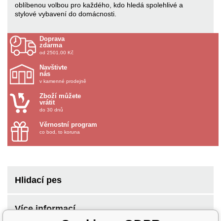
oblíbenou volbou pro každého, kdo hledá spolehlivé a
stylové vybavení do domácnosti.
Doprava
zdarma
od 2501.00 Kč
Navštivte
nás
v kamenné prodejně
Zboží můžete
vrátit
do 30 dnů
Věrnostní program
co bod, to koruna
Hlidací pes
Více informací