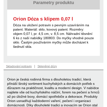
Parametry produktu
Orion Dóza s klipem 0,07 l
Dóza na uložení potravin s pevným uzavíráním na
patent. Materiál: sklo, kovový patent. Rozměry:
objem 0,07 l, pr. 4,5 cm, v. 8,5 cm. Náhradní těsnění
6 ks z naší nabídky 180803. Do myčky vhodné pouze
sklo. Častým používáním myčky může docházet k
šednutí skla.
|
Skladování potravin
Skleněné dózy
Orion je česká rodinná firma s dlouholetou tradicí, která
přináší široký sortiment kuchyňských a domácích potřeb s
důrazem na praktičnost, kvalitu a moderní design. V nabídce
najdete vše od kuchyňského náčiní, forem na pečení a hrnců
až po úložné boxy, domácí spotřebiče a dekorace. Produkty
Orion usnadňují každodenní vaření, pečení i organizaci
domácnosti. Díky dlouholeté tradici a inovacím se Orion stal