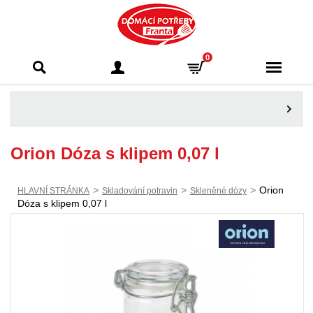
Domácí potřeby
0
Franta - Příbram
Orion Dóza s klipem 0,07 l
>
>
>
Orion
HLAVNÍ STRÁNKA
Skladování potravin
Skleněné dózy
Dóza s klipem 0,07 l