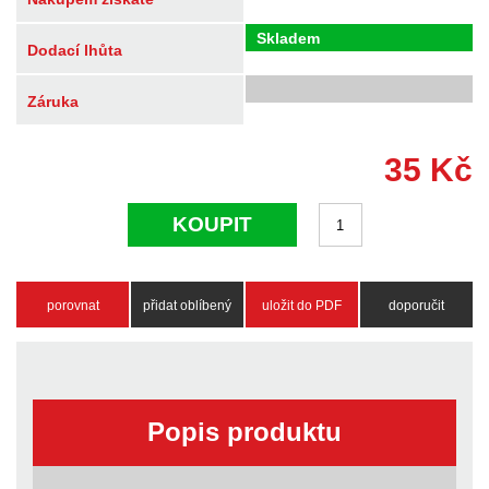
Skladem
Dodací lhůta
Záruka
35
Kč
KOUPIT
porovnat
přidat oblíbený
uložit do PDF
doporučit
Popis produktu