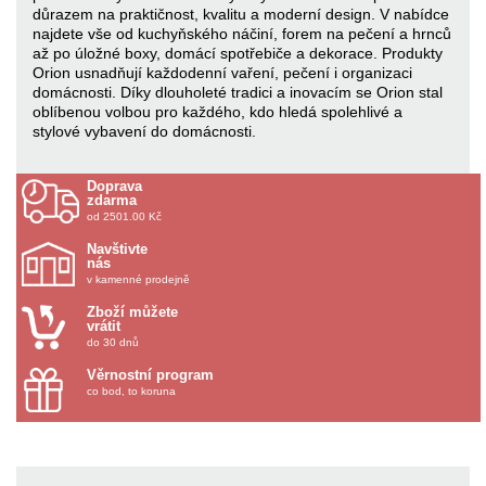
důrazem na praktičnost, kvalitu a moderní design. V nabídce
najdete vše od kuchyňského náčiní, forem na pečení a hrnců
až po úložné boxy, domácí spotřebiče a dekorace. Produkty
Orion usnadňují každodenní vaření, pečení i organizaci
domácnosti. Díky dlouholeté tradici a inovacím se Orion stal
oblíbenou volbou pro každého, kdo hledá spolehlivé a
stylové vybavení do domácnosti.
Doprava
zdarma
od 2501.00 Kč
Navštivte
nás
v kamenné prodejně
Zboží můžete
vrátit
do 30 dnů
Věrnostní program
co bod, to koruna