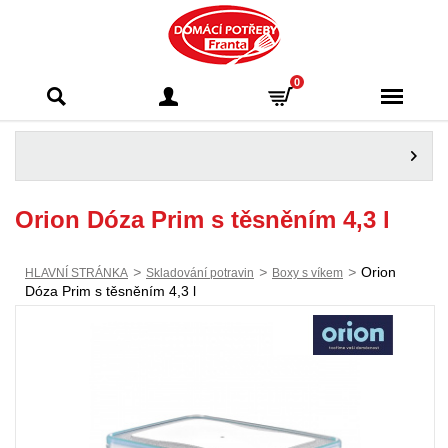
Domácí potřeby
0
Franta - Příbram
Orion Dóza Prim s těsněním 4,3 l
>
>
>
Orion
HLAVNÍ STRÁNKA
Skladování potravin
Boxy s víkem
Dóza Prim s těsněním 4,3 l