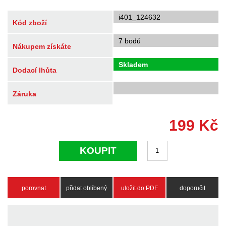
i401_124632
Kód zboží
7 bodů
Nákupem získáte
Skladem
Dodací lhůta
Záruka
199
Kč
KOUPIT
porovnat
přidat oblíbený
uložit do PDF
doporučit