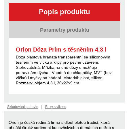
Popis produktu
Parametry produktu
Orion Dóza Prim s těsněním 4,3 l
Dóza plastová hranatá transparentní se silikonovým
těsněním ve víčku a klipy pro pevné uzavření.
Stohovatelná. Mřížka na dně dózy umožňuje
potravinám dýchat. Vhodná do chladničky, MVT (bez
víčka) i myčky na nádobí. Materiál: plast, silikon.
Rozměry: objem 4,3 l, 30x22x9 cm.
|
Skladování potravin
Boxy s víkem
Orion je česká rodinná firma s dlouholetou tradicí, která
přináší široký sortiment kuchyňských a domácích potřeb s