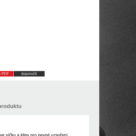
do PDF
doporučit
produktu
ve víčku a klipy pro pevné uzavření.