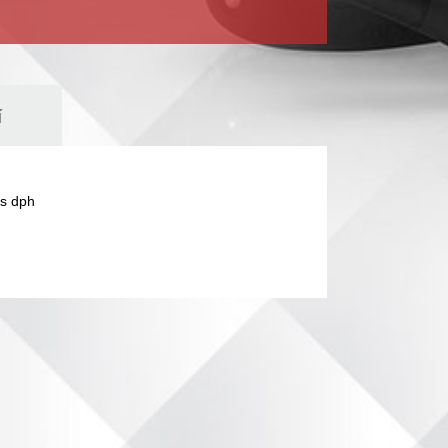
í
s dph