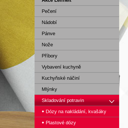
Akce Leifheit
Pečení
Nádobí
Pánve
Nože
Příbory
Vybavení kuchyně
Kuchyňské náčiní
Mlýnky
Skladování potravin
Dózy na nakládání, kvašáky
Plastové dózy