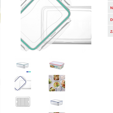
N
D
Z