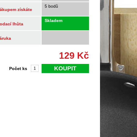
5 bodů
ákupem získáte
Skladem
odací lhůta
áruka
129
Kč
KOUPIT
Počet ks