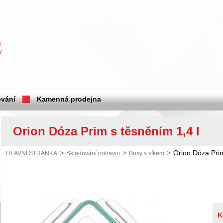
vání
Kamenná prodejna
Orion Dóza Prim s těsněním 1,4 l
>
>
>
Orion Dóza Prim
HLAVNÍ STRÁNKA
Skladování potravin
Boxy s víkem
K