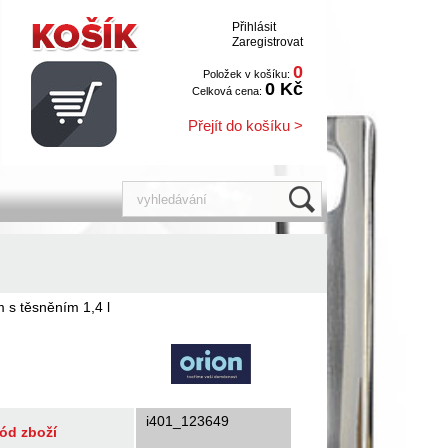
Přihlásit
Zaregistrovat
0
Položek v košíku:
0 Kč
Celková cena:
Přejít do košíku >
 s těsněním 1,4 l
i401_123649
ód zboží