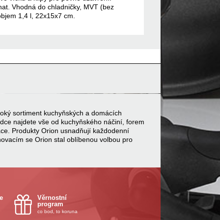
hat. Vhodná do chladničky, MVT (bez
 objem 1,4 l, 22x15x7 cm.
 široký sortiment kuchyňských a domácích
bídce najdete vše od kuchyňského náčiní, forem
ace. Produkty Orion usnadňují každodenní
inovacím se Orion stal oblíbenou volbou pro
e
Věrnostní
program
co bod, to koruna