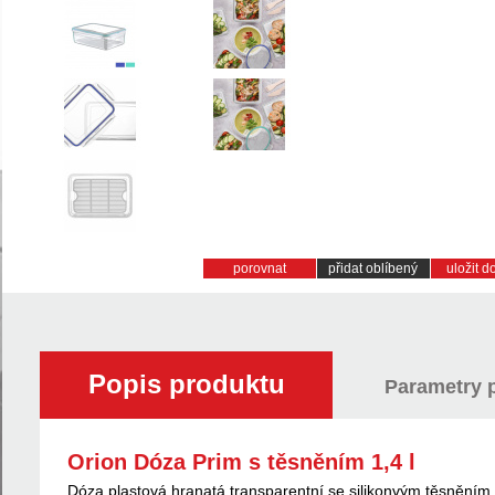
porovnat
přidat oblíbený
uložit 
Popis produktu
Parametry 
Orion Dóza Prim s těsněním 1,4 l
Dóza plastová hranatá transparentní se silikonvým těsněním 