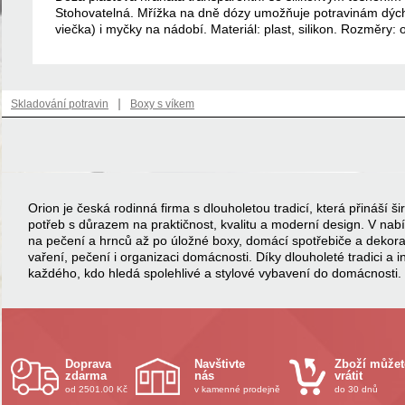
Stohovatelná. Mřížka na dně dózy umožňuje potravinám dýc
viečka) i myčky na nádobí. Materiál: plast, silikon. Rozměry:
|
Skladování potravin
Boxy s víkem
Orion je česká rodinná firma s dlouholetou tradicí, která přináší
potřeb s důrazem na praktičnost, kvalitu a moderní design. V na
na pečení a hrnců až po úložné boxy, domácí spotřebiče a dekor
vaření, pečení i organizaci domácnosti. Díky dlouholeté tradici a 
každého, kdo hledá spolehlivé a stylové vybavení do domácnosti.
Doprava
Navštivte
Zboží můžet
zdarma
nás
vrátit
od 2501.00 Kč
v kamenné prodejně
do 30 dnů