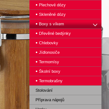
Plechové dózy
Skleněné dózy
Boxy s víkem
Dřevěné bedýnky
Chlebovky
Jídlonosiče
Termomísy
Školní boxy
Termobrašny
Stolování
Příprava nápojů