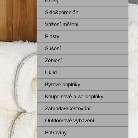
Hrnky
Sklo&porcelán
Vážení,měření
Plasty
Sušení
Žehlení
Úklid
Bytové doplňky
Koupelnové a wc doplňky
Zahrada&Cestování
Outdoorové vybavení
Potraviny