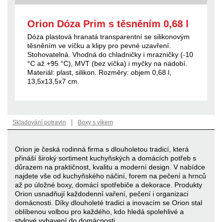
Orion Dóza Prim s těsněním 0,68 l
Dóza plastová hranatá transparentní se silikonovým
těsněním ve víčku a klipy pro pevné uzavření.
Stohovatelná. Vhodná do chladničky i mrazničky (-10
°C až +95 °C), MVT (bez víčka) i myčky na nádobí.
Materiál: plast, silikon. Rozměry: objem 0,68 l,
13,5x13,5x7 cm.
|
Skladování potravin
Boxy s víkem
Orion je česká rodinná firma s dlouholetou tradicí, která
přináší široký sortiment kuchyňských a domácích potřeb s
důrazem na praktičnost, kvalitu a moderní design. V nabídce
najdete vše od kuchyňského náčiní, forem na pečení a hrnců
až po úložné boxy, domácí spotřebiče a dekorace. Produkty
Orion usnadňují každodenní vaření, pečení i organizaci
domácnosti. Díky dlouholeté tradici a inovacím se Orion stal
oblíbenou volbou pro každého, kdo hledá spolehlivé a
stylové vybavení do domácnosti.