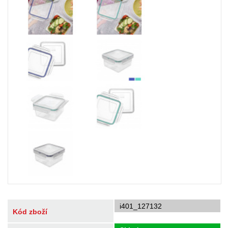
i401_127132
Kód zboží