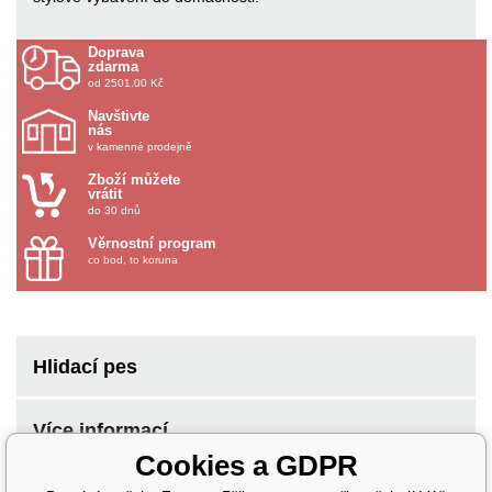
Doprava
zdarma
od 2501.00 Kč
Navštivte
nás
v kamenné prodejně
Zboží můžete
vrátit
do 30 dnů
Věrnostní program
co bod, to koruna
Hlidací pes
Více informací
Cookies a GDPR