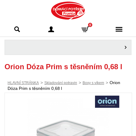
Domácí potřeby
0
Franta - Příbram
Orion Dóza Prim s těsněním 0,68 l
>
>
>
Orion
HLAVNÍ STRÁNKA
Skladování potravin
Boxy s víkem
Dóza Prim s těsněním 0,68 l