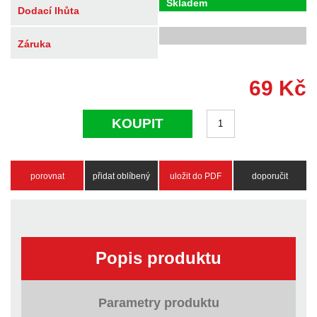
Skladem
Dodací lhůta
Záruka
69
Kč
KOUPIT
porovnat
přidat oblíbený
uložit do PDF
doporučit
Popis produktu
Parametry produktu