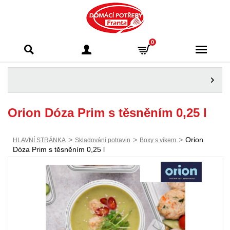
Domácí potřeby
0
Franta - Příbram
Orion Dóza Prim s těsněním 0,25 l
>
>
>
Orion
HLAVNÍ STRÁNKA
Skladování potravin
Boxy s víkem
Dóza Prim s těsněním 0,25 l