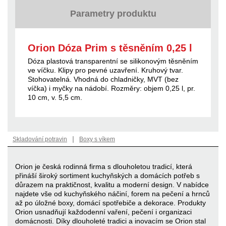
Parametry produktu
Orion Dóza Prim s těsněním 0,25 l
Dóza plastová transparentní se silikonovým těsněním
ve víčku. Klipy pro pevné uzavření. Kruhový tvar.
Stohovatelná. Vhodná do chladničky, MVT (bez
víčka) i myčky na nádobí. Rozměry: objem 0,25 l, pr.
10 cm, v. 5,5 cm.
|
Skladování potravin
Boxy s víkem
Orion je česká rodinná firma s dlouholetou tradicí, která
přináší široký sortiment kuchyňských a domácích potřeb s
důrazem na praktičnost, kvalitu a moderní design. V nabídce
najdete vše od kuchyňského náčiní, forem na pečení a hrnců
až po úložné boxy, domácí spotřebiče a dekorace. Produkty
Orion usnadňují každodenní vaření, pečení i organizaci
domácnosti. Díky dlouholeté tradici a inovacím se Orion stal