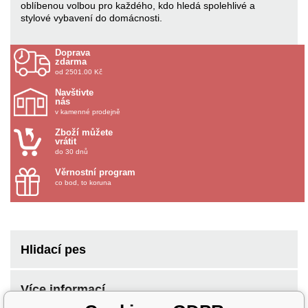
oblíbenou volbou pro každého, kdo hledá spolehlivé a
stylové vybavení do domácnosti.
Doprava
zdarma
od 2501.00 Kč
Navštivte
nás
v kamenné prodejně
Zboží můžete
vrátit
do 30 dnů
Věrnostní program
co bod, to koruna
Hlidací pes
Více informací