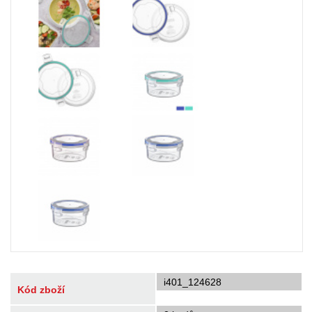
i401_124628
Kód zboží