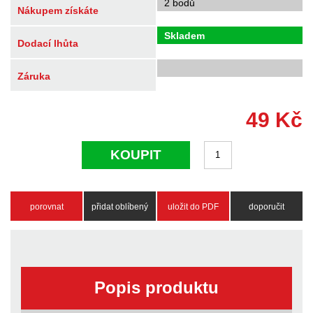
2 bodů
Nákupem získáte
Skladem
Dodací lhůta
Záruka
49
Kč
KOUPIT
porovnat
přidat oblíbený
uložit do PDF
doporučit
Popis produktu