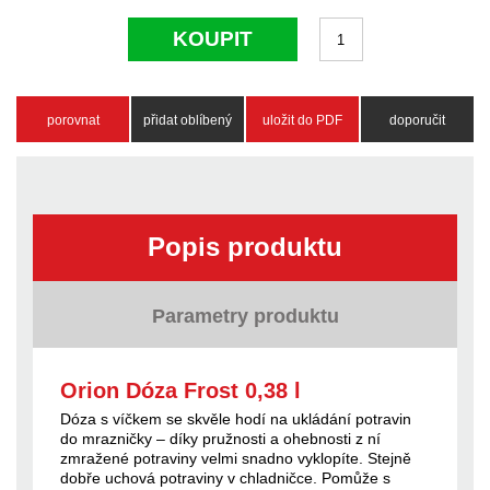
KOUPIT
porovnat
přidat oblíbený
uložit do PDF
doporučit
Popis produktu
Parametry produktu
Orion Dóza Frost 0,38 l
Dóza s víčkem se skvěle hodí na ukládání potravin
do mrazničky – díky pružnosti a ohebnosti z ní
zmražené potraviny velmi snadno vyklopíte. Stejně
dobře uchová potraviny v chladničce. Pomůže s