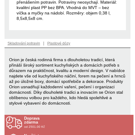
přenášením potravin. Potraviny neosychají. Materiál:
kvalitní plast PP bez BPA. Vhodná do MVT – bez
víčka a myčky na nádobí. Rozměry: objem 0,38 l,
8,5x8,5x8 cm.
|
Skladování potravin
Plastové dózy
Orion je česká rodinná firma s dlouholetou tradicí, která
přináší široký sortiment kuchyňských a domácích potřeb s
důrazem na praktičnost, kvalitu a moderní design. V nabídce
najdete vše od kuchyňského náčiní, forem na pečení a hrnců
až po úložné boxy, domácí spotřebiče a dekorace. Produkty
Orion usnadňují každodenní vaření, pečení i organizaci
domácnosti. Díky dlouholeté tradici a inovacím se Orion stal
oblíbenou volbou pro každého, kdo hledá spolehlivé a
stylové vybavení do domácnosti.
Doprava
zdarma
od 2501.00 Kč