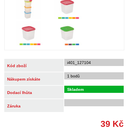
i401_127104
Kód zboží
1 bodů
Nákupem získáte
Skladem
Dodací lhůta
Záruka
39
Kč