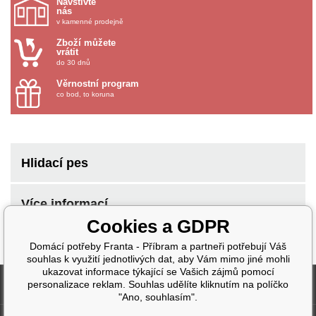
Navštivte
nás
v kamenné prodejně
Zboží můžete
vrátit
do 30 dnů
Věrnostní program
co bod, to koruna
Hlidací pes
Více informací
Cookies a GDPR
Domácí potřeby Franta - Příbram a partneři potřebují Váš
souhlas k využití jednotlivých dat, aby Vám mimo jiné mohli
ukazovat informace týkající se Vašich zájmů pomocí
Fakturační údaje
personalizace reklam. Souhlas udělíte kliknutím na políčko
"Ano, souhlasím".