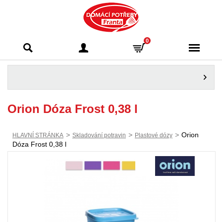
Domácí potřeby
0
Franta - Příbram
Orion Dóza Frost 0,38 l
>
>
>
Orion
HLAVNÍ STRÁNKA
Skladování potravin
Plastové dózy
Dóza Frost 0,38 l