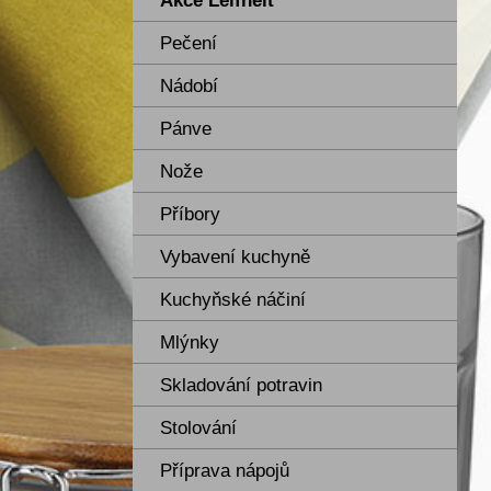
Akce Leifheit
Pečení
Nádobí
Pánve
Nože
Příbory
Vybavení kuchyně
Kuchyňské náčiní
Mlýnky
Skladování potravin
Stolování
Příprava nápojů