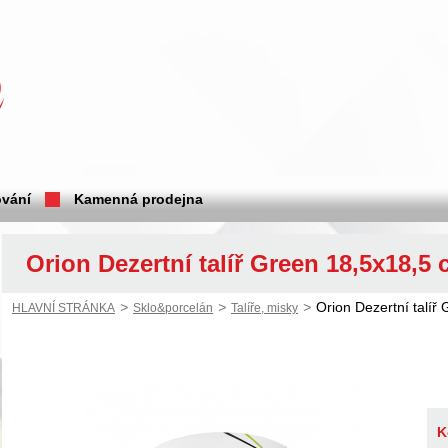
vání
Kamenná prodejna
Orion Dezertní talíř Green 18,5x18,5
>
>
>
Orion Dezertní talíř
HLAVNÍ STRÁNKA
Sklo&porcelán
Talíře, misky
K