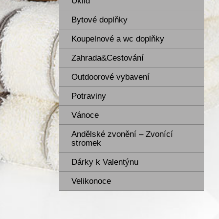
Úklid
Bytové doplňky
Koupelnové a wc doplňky
Zahrada&Cestování
Outdoorové vybavení
Potraviny
Vánoce
Andělské zvonění – Zvonící
stromek
Dárky k Valentýnu
Velikonoce