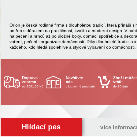
Orion je česká rodinná firma s dlouholetou tradicí, která přináší
potřeb s důrazem na praktičnost, kvalitu a moderní design. V na
na pečení a hrnců až po úložné boxy, domácí spotřebiče a dekor
vaření, pečení i organizaci domácnosti. Díky dlouholeté tradici a 
každého, kdo hledá spolehlivé a stylové vybavení do domácnosti.
Doprava
Navštivte
Zboží můžet
zdarma
nás
vrátit
od 2501.00 Kč
v kamenné prodejně
do 30 dnů
Hlídací pes
Více informac