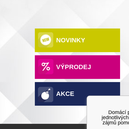
NOVINKY
VÝPRODEJ
AKCE
Domácí po
jednotlivýc
zájmů pomoc