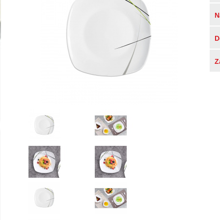
N
D
Z