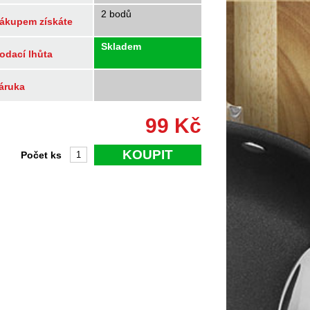
2 bodů
ákupem získáte
Skladem
odací lhůta
áruka
99
Kč
KOUPIT
Počet ks