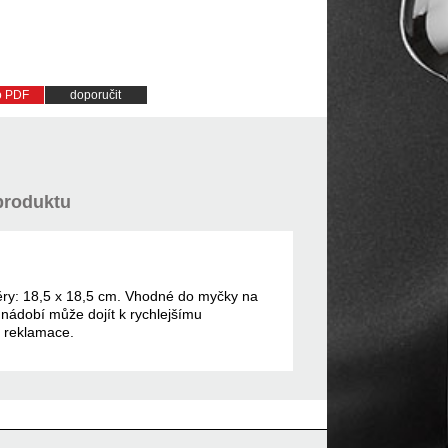
do PDF
doporučit
produktu
měry: 18,5 x 18,5 cm. Vhodné do myčky na
nádobí může dojít k rychlejšímu
m reklamace.