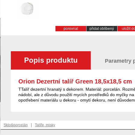
porovnat
přidat oblíbený
uložit 
Popis produktu
Parametry 
Orion Dezertní talíř Green 18,5x18,5 cm
TTalíř dezertní hranatý s dekorem. Materiál: porcelán. Roz
nádobí, ale z důvodu použití mycích prostředků do myčky na 
opotřebení materiálu u dekoru - omytí dekoru, není důvode
|
Sklo&porcelán
Talíře, misky