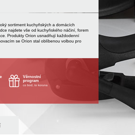
 široký sortiment kuchyňských a domácích
bídce najdete vše od kuchyňského náčiní, forem
ace. Produkty Orion usnadňují každodenní
inovacím se Orion stal oblíbenou volbou pro
e
Věrnostní
program
co bod, to koruna
í