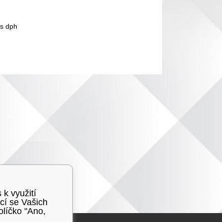
s dph
 k využití
cí se Vašich
olíčko "Ano,