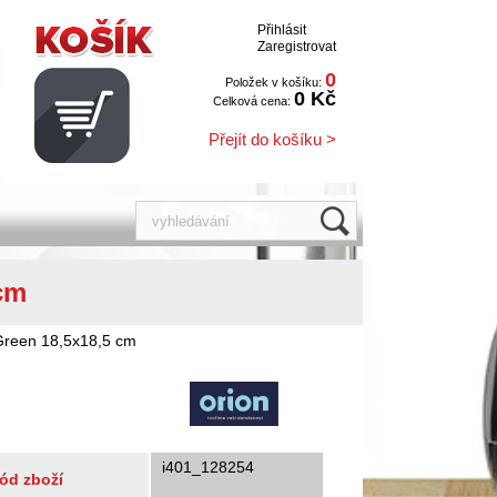
Přihlásit
Zaregistrovat
0
Položek v košíku:
0 Kč
Celková cena:
Přejít do košíku >
 cm
 Green 18,5x18,5 cm
i401_128254
ód zboží