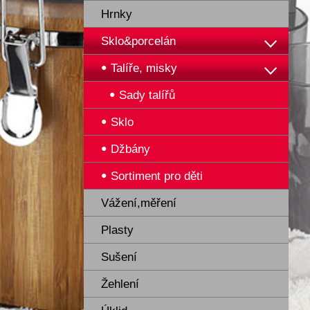
Hrnky
Sklo&porcelán
Talíře, misky
Sady talířů
Sklo
Džbány
Sortiment pro děti
Vážení,měření
Plasty
Sušení
Žehlení