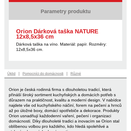
Parametry produktu
Orion Dárková taška NATURE
12x8,5x36 cm
Dárková taška na víno. Materiál: papír. Rozměry:
12x8,5x36 cm.
|
|
Úklid
Pomocníci do domácnosti
Různé
Orion je česká rodinná firma s dlouholetou tradicí, která
přináší široký sortiment kuchyňských a domácích potřeb s
důrazem na praktičnost, kvalitu a moderní design. V nabídce
najdete vše od kuchyňského náčiní, forem na pečení a hrnců
až po úložné boxy, domácí spotřebiče a dekorace. Produkty
Orion usnadňují každodenní vaření, pečení i organizaci
domácnosti. Díky dlouholeté tradici a inovacím se Orion stal
oblíbenou volbou pro každého, kdo hledá spolehlivé a