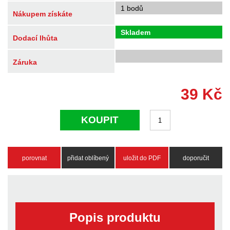
1 bodů
Nákupem získáte
Skladem
Dodací lhůta
Záruka
39
Kč
KOUPIT
porovnat
přidat oblíbený
uložit do PDF
doporučit
Popis produktu