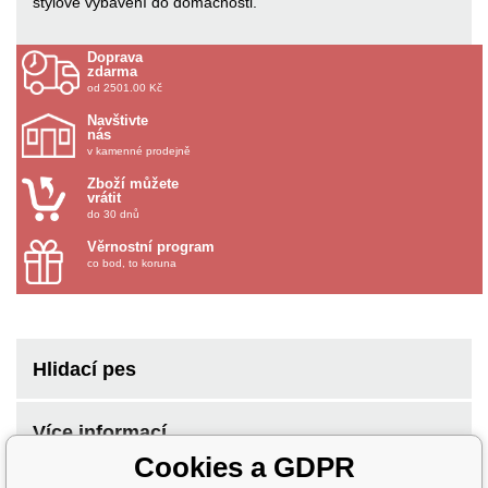
stylové vybavení do domácnosti.
Doprava
zdarma
od 2501.00 Kč
Navštivte
nás
v kamenné prodejně
Zboží můžete
vrátit
do 30 dnů
Věrnostní program
co bod, to koruna
Hlidací pes
Více informací
Cookies a GDPR