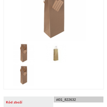
i401_822632
Kód zboží