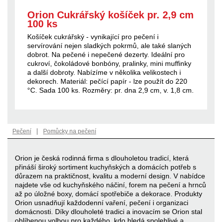
Orion Cukrářský košíček pr. 2,9 cm
100 ks
Košíček cukrářský - vynikající pro pečení i
servírování nejen sladkých pokrmů, ale také slaných
dobrot. Na pečené i nepečené dezerty. Ideální pro
cukroví, čokoládové bonbóny, pralinky, mini muffinky
a další dobroty. Nabízíme v několika velikostech i
dekorech. Materiál: pečící papír - lze použít do 220
°C. Sada 100 ks. Rozměry: pr. dna 2,9 cm, v. 1,8 cm.
|
Pečení
Pomůcky na pečení
Orion je česká rodinná firma s dlouholetou tradicí, která
přináší široký sortiment kuchyňských a domácích potřeb s
důrazem na praktičnost, kvalitu a moderní design. V nabídce
najdete vše od kuchyňského náčiní, forem na pečení a hrnců
až po úložné boxy, domácí spotřebiče a dekorace. Produkty
Orion usnadňují každodenní vaření, pečení i organizaci
domácnosti. Díky dlouholeté tradici a inovacím se Orion stal
oblíbenou volbou pro každého, kdo hledá spolehlivé a