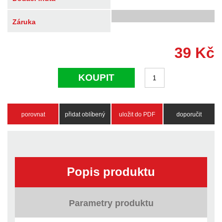
Záruka
39
Kč
KOUPIT
porovnat
přidat oblíbený
uložit do PDF
doporučit
Popis produktu
Parametry produktu