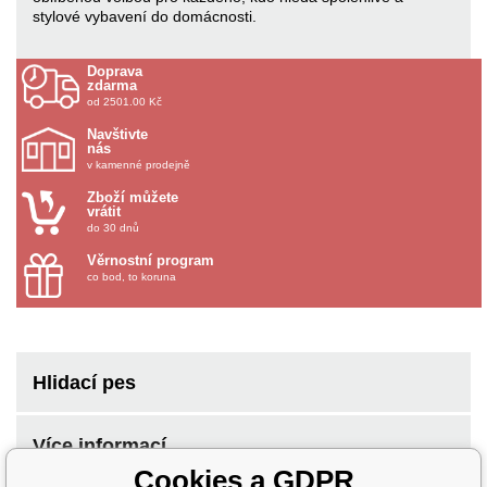
stylové vybavení do domácnosti.
Doprava
zdarma
od 2501.00 Kč
Navštivte
nás
v kamenné prodejně
Zboží můžete
vrátit
do 30 dnů
Věrnostní program
co bod, to koruna
Hlidací pes
Více informací
Cookies a GDPR