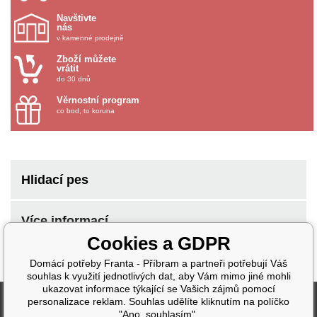
Navštivte
nás
v kamenné prodejně
Zboží můžete
vrátit
do 30 dnů
Věrnostní program
co bod, to koruna
Hlidací pes
Více informací
Cookies a GDPR
Domácí potřeby Franta - Příbram a partneři potřebují Váš
souhlas k využití jednotlivých dat, aby Vám mimo jiné mohli
ukazovat informace týkající se Vašich zájmů pomocí
Fakturační údaje
personalizace reklam. Souhlas udělíte kliknutím na políčko
"Ano, souhlasím".