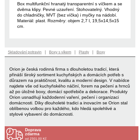
Box multifunkční hranatý transparentní s víčkem a se
dvěma klipy. Pevné uzavření. Stohovatelný. Vhodný
do chladničky, MVT (bez víčka) i myčky na nádobí.
Materiál: plast. Rozměry: objem 2,7 l, 19,5x14,5x15
cm.
|
|
|
Skladování potravin
Boxy s víkem
Plasty
Boxy
Orion je česká rodinná firma s dlouholetou tradicí, která
přináší široký sortiment kuchyňských a domácích potřeb s
důrazem na praktičnost, kvalitu a moderní design. V nabídce
najdete vše od kuchyňského náčiní, forem na pečení a hrnců
až po úložné boxy, domácí spotřebiče a dekorace. Produkty
Orion usnadňují každodenní vaření, pečení i organizaci
domácnosti. Díky dlouholeté tradici a inovacím se Orion stal
oblíbenou volbou pro každého, kdo hledá spolehlivé a
stylové vybavení do domácnosti.
Doprava
zdarma
od 2501.00 Kč