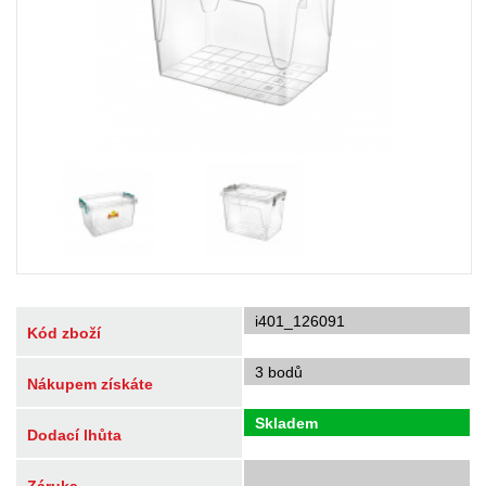
i401_126091
Kód zboží
3 bodů
Nákupem získáte
Skladem
Dodací lhůta