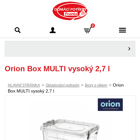
Domácí potřeby
0
Franta - Příbram
Orion Box MULTI vysoký 2,7 l
>
>
>
Orion
HLAVNÍ STRÁNKA
Skladování potravin
Boxy s víkem
Box MULTI vysoký 2,7 l