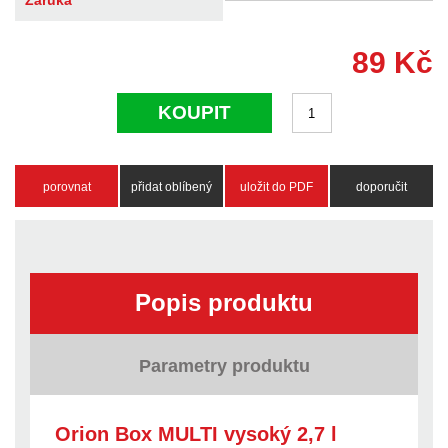
Záruka
89
Kč
KOUPIT
porovnat
přidat oblíbený
uložit do PDF
doporučit
Popis produktu
Parametry produktu
Orion Box MULTI vysoký 2,7 l