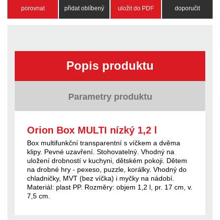
porovnat
přidat oblíbený
uložit do PDF
doporučit
Popis produktu
Parametry produktu
Orion Box MULTI nízký 1,2 l
Box multifunkční transparentní s víčkem a dvěma
klipy. Pevné uzavření. Stohovatelný. Vhodný na
uložení drobností v kuchyni, dětském pokoji. Dětem
na drobné hry - pexeso, puzzle, korálky. Vhodný do
chladničky, MVT (bez víčka) i myčky na nádobí.
Materiál: plast PP. Rozměry: objem 1,2 l, pr. 17 cm, v.
7,5 cm.