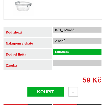
i401_124635
Kód zboží
2 bodů
Nákupem získáte
Skladem
Dodací lhůta
Záruka
59
Kč
KOUPIT