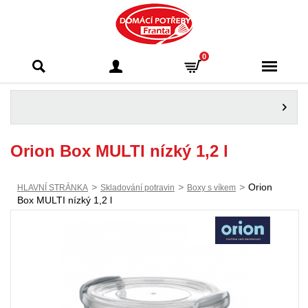
Domácí potřeby
0
Franta - Příbram
Orion Box MULTI nízký 1,2 l
>
>
>
Orion
HLAVNÍ STRÁNKA
Skladování potravin
Boxy s víkem
Box MULTI nízký 1,2 l