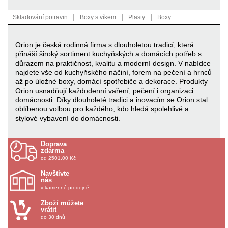
|
|
|
Skladování potravin
Boxy s víkem
Plasty
Boxy
Orion je česká rodinná firma s dlouholetou tradicí, která
přináší široký sortiment kuchyňských a domácích potřeb s
důrazem na praktičnost, kvalitu a moderní design. V nabídce
najdete vše od kuchyňského náčiní, forem na pečení a hrnců
až po úložné boxy, domácí spotřebiče a dekorace. Produkty
Orion usnadňují každodenní vaření, pečení i organizaci
domácnosti. Díky dlouholeté tradici a inovacím se Orion stal
oblíbenou volbou pro každého, kdo hledá spolehlivé a
stylové vybavení do domácnosti.
Doprava
zdarma
od 2501.00 Kč
Navštivte
nás
v kamenné prodejně
Zboží můžete
vrátit
do 30 dnů